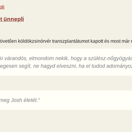
t ünnepli
 követően köldökzsinórvér transzplantátumot kapott és most már 
i várandós, elmondom nekik, hogy a szülész-nőgyógyász
legesen segít, ne hagyd elveszni, ha el tudod adományo
meg Josh életét.”