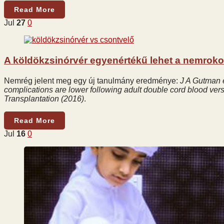
Read More
Jul
27
0
A köldökzsinórvér egyenértékű lehet a nemroko
Nemrég jelent meg egy új tanulmány eredménye:
J A Gutman e
complications are lower following adult double cord blood ve
Transplantation (2016)
.
Read More
Jul
16
0