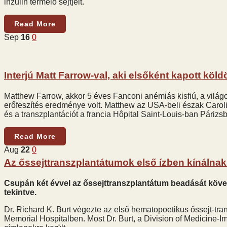
inzulin termelő sejtjeit.
Read More
Sep
16
0
Interjú Matt Farrow-val, aki elsőként kapott köl
Matthew Farrow, akkor 5 éves Fanconi anémiás kisfiú, a világon
erőfeszítés eredménye volt. Matthew az USA-beli észak Carolin
és a transzplantációt a francia Hôpital Saint-Louis-ban Páriz
Read More
Aug
22
0
Az őssejttranszplantátumok első ízben kínálnak s
Csupán két évvel az őssejttranszplantátum beadását követ
tekintve.
Dr. Richard K. Burt végezte az első hematopoetikus őssejt-tr
Memorial Hospitalben. Most Dr. Burt, a Division of Medicin