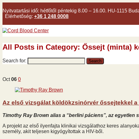
Nyitvatartási idő:
hétfőtől péntekig 8.00 – 16.00. HU-1115 Bud
Elérhetőség:
+36 1 248 0008
All Posts in Category: Őssejt (minta) k
Search for:
Oct
06
0
Az első vizsgálat köldökzsinórvér őssejtekkel a
Timothy Ray Brown alias a “berlini páciens”, az egyetlen s
A projekt az első ilyenfajta klinikai vizsgálathoz keres alany
személy, akit teljesen kigyógyítottak a HIV-ből.