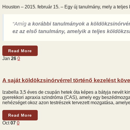
Houston – 2015. február 15. – Egy új tanulmány, mely a teljes
“Amíg
a korábbi tanulmányok a köldökzsinórvér
ez az első tanulmány, amelyik a teljes köldökzs
Read More
Jan
26
0
A saját köldökzsinórvérrel történő kezelést köv
Izabella 3,5 éves de csupán hetek óta képes a bátyja nevét ki
gyerekkori apraxia szindróma (CAS), amely egy beszédmozga
nehézséget okoz azon testrészek tervezett mozgatása, amelye
Read More
Oct
07
0