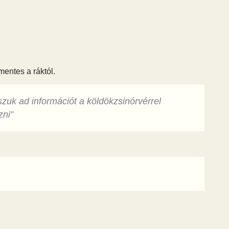
mentes a ráktól.
uk ad információt a köldökzsinórvérrel
zni”