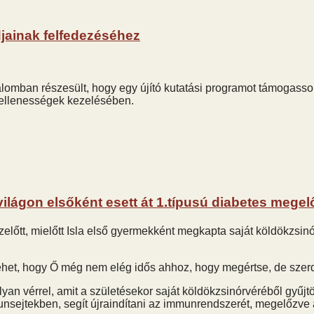
djainak felfedezéséhez
omban részesült, hogy egy újító kutatási programot támogasson
ndellenességek kezelésében.
 világon elsőként esett át 1.típusú diabetes megel
őtt, mielőtt Isla első gyermekként megkapta saját köldökzsinó
ehet, hogy Ő még nem elég idős ahhoz, hogy megértse, de szerd
 olyan vérrel, amit a születésekor saját köldökzsinórvéréből gyűjt
unsejtekben, segít újraindítani az immunrendszerét, megelőzve a