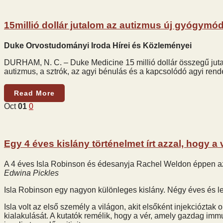
15millió dollár jutalom az autizmus új gyógymó
Duke Orvostudományi Iroda Hírei és Közleményei
DURHAM, N. C. – Duke Medicine 15 millió dollár összegű jutal
autizmus, a sztrók, az agyi bénulás és a kapcsolódó agyi re
Read More
Oct
01
0
Egy 4 éves kislány történelmet írt azzal, hogy a
A 4 éves Isla Robinson és édesanyja Rachel Weldon éppen azel
Edwina Pickles
Isla Robinson egy nagyon különleges kislány. Négy éves és l
Isla volt az első személy a világon, akit elsőként injekcióztak
kialakulását. A kutatók remélik, hogy a vér, amely gazdag imm