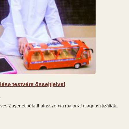
ése testvére őssejtjeivel
.
es Zayedet béta-thalasszémia majorral diagnosztizálták.