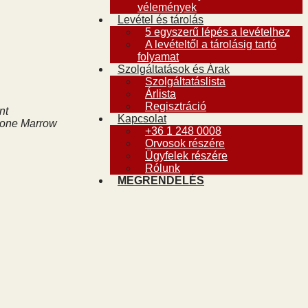
vélemények
Levétel és tárolás
5 egyszerű lépés a levételhez
A levételtől a tárolásig tartó
folyamat
Szolgáltatások és Árak
Szolgáltatáslista
Árlista
Regisztráció
nt
Kapcsolat
 Bone Marrow
+36 1 248 0008
Orvosok részére
Ügyfelek részére
Rólunk
MEGRENDELÉS