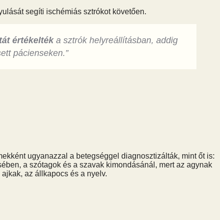
ulását segíti ischémiás sztrókot követően.
át értékelték
a sztrók helyreállításban, addig
ett pácienseken.”
mekként ugyanazzal a betegséggel diagnosztizálták, mint őt is:
ében, a szótagok és a szavak kimondásánál, mert az agynak
jkak, az állkapocs és a nyelv.