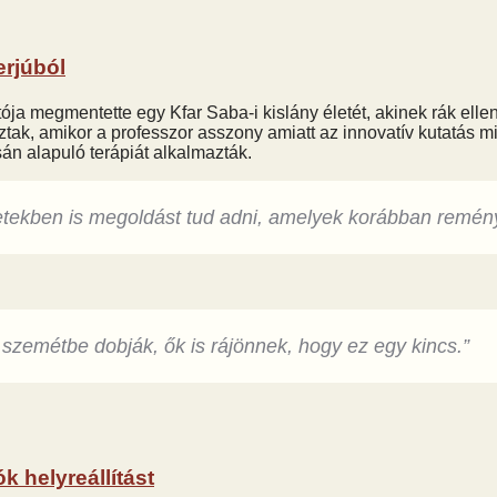
erjúból
ja megmentette egy Kfar Saba-i kislány életét, akinek rák elle
ztak, amikor a professzor asszony amiatt az innovatív kutatás m
án alapuló terápiát alkalmazták.
ekben is megoldást tud adni, amelyek korábban remény
 szemétbe dobják, ők is rájönnek, hogy ez egy kincs.”
k helyreállítást