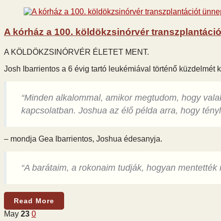
A kórház a 100. köldökzsinórvér transzplantáció
A KÖLDÖKZSINÓRVÉR ÉLETET MENT.
Josh Ibarrientos a 6 évig tartó leukémiával történő küzdelmét
“Minden alkalommal, amikor megtudom, hogy valak
kapcsolatban. Joshua az élő példa arra, hogy tény
– mondja Gea Ibarrientos, Joshua édesanyja.
“A barátaim, a rokonaim tudják, hogyan mentették 
Read More
May
23
0