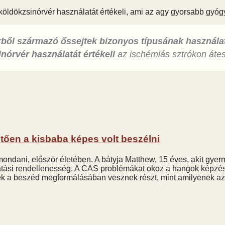
 köldökzsinórvér használatát értékeli, ami az agy gyorsabb gyógy
ből származó őssejtek bizonyos típusának használat
inórvér használatát értékeli
az ischémiás sztrókon átes
etően a kisbaba képes volt beszélni
mondani, először életében. A bátyja Matthew, 15 éves, akit gyer
tási rendellenesség. A CAS problémákat okoz a hangok képzés
k a beszéd megformálásában vesznek részt, mint amilyenek az a