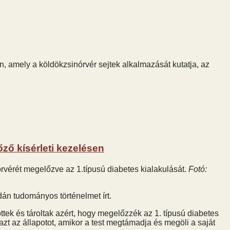
, amely a köldökzsinórvér sejtek alkalmazását kutatja, az
őző kísérleti kezelésen
rvérét megelőzve az 1.típusú diabetes kialakulását.
Fotó:
án tudományos történelmet írt.
öttek és tároltak azért, hogy megelőzzék az 1. típusú diabetes
zt az állapotot, amikor a test megtámadja és megöli a saját