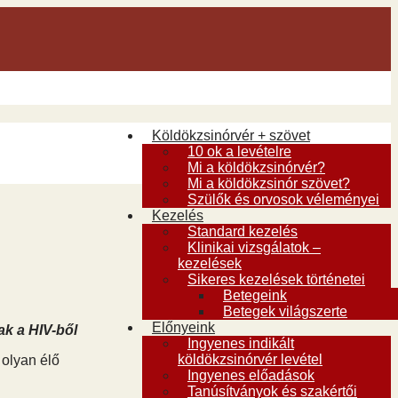
Köldökzsinórvér + szövet
10 ok a levételre
Mi a köldökzsinórvér?
Mi a köldökzsinór szövet?
Szülők és orvosok véleményei
Kezelés
Standard kezelés
Klinikai vizsgálatok –
kezelések
Sikeres kezelések történetei
Betegeink
Betegek világszerte
Előnyeink
ak a HIV-ből
Ingyenes indikált
köldökzsinórvér levétel
 olyan élő
Ingyenes előadások
Tanúsítványok és szakértői