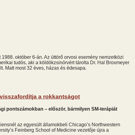
tt 1988. október 6-án. Az úttörő orvosi esemény nemzetközi
rikai tudós, aki a köldökzsinórvért tárolta Dr. Hal Broxmeyer
olt. Matt most 32 éves, házas és édesapa.
visszafordítja a rokkantságot
ági pontszámokban – először, bármilyen SM-terápiát
ciensnél az egyesült államokbeli Chicago’s Northwestern
rsity’s Feinberg School of Medicine vezetője újra a