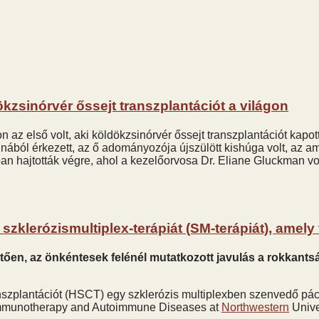
dökzsinórvér őssejt transzplantációt a világon
 az első volt, aki köldökzsinórvér őssejt transzplantációt kapo
ából érkezett, az ő adományozója újszülött kishúga volt, az ame
sban hajtották végre, ahol a kezelőorvosa Dr. Eliane Gluckman v
zklerózismultiplex-terápiát (SM-terápiát), amely 
ően, az önkéntesek felénél mutatkozott javulás a rokkants
anszplantációt (HSCT) egy szklerózis multiplexben szenvedő pá
e-Immunotherapy and Autoimmune Diseases at
Northwestern
Unive