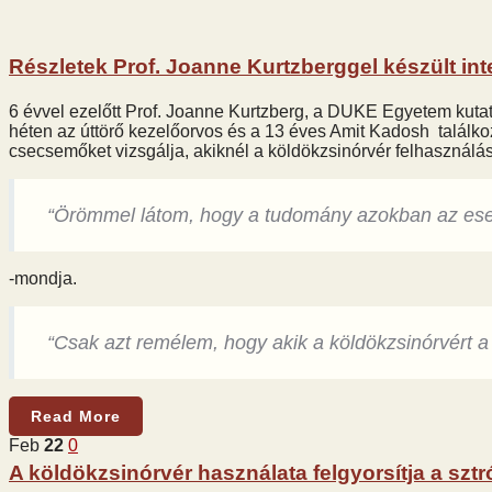
Részletek Prof. Joanne Kurtzberggel készült int
6 évvel ezelőtt Prof. Joanne Kurtzberg, a DUKE Egyetem kutató
héten az úttörő kezelőorvos és a 13 éves Amit Kadosh találko
csecsemőket vizsgálja, akiknél a köldökzsinórvér felhasználás
“Örömmel látom, hogy a tudomány azokban az eset
-mondja.
“Csak azt remélem, hogy akik a köldökzsinórvért a
Read More
Feb
22
0
A köldökzsinórvér használata felgyorsítja a sztró