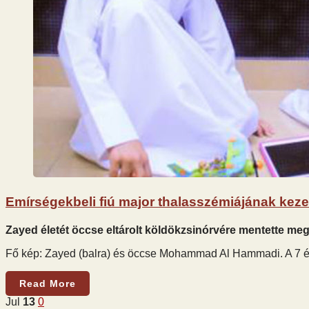
Emírségekbeli fiú major thalasszémiájának kezel
Zayed életét öccse eltárolt köldökzsinórvére mentette meg
Fő kép: Zayed (balra) és öccse Mohammad Al Hammadi. A 7 év
Read More
Jul
13
0