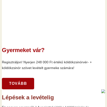
Gyermeket vár?
Regisztráljon! Nyerjen 248 000 Ft értékű köldökzsinórvér- +
köldökzsinór szövet levételt gyermeke számára!
TOVÁBB
Lépések a levételig