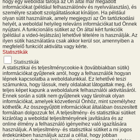
hogy egy weboldal tárolja az Ön által már megadott
információkat (például felhasználónév és nyelvválasztás), és
személyre szabott szolgáltatásokat kínáljon. Ha például
olyan sütit használnak, amely megjegyzi az Ön tartózkodási
helyét, a weboldal helyileg releváns információkat tud Önnek
nyújtani. A funkcionális sütiket az Ön által kért funkciók
(például a videó-lejátszás) lehetővé tételére is használják. Az
ilyen sütik használatára csak akkor kerül sor, amennyiben a
megfelelő funkciót aktiválta vagy kérte.
Statisztikák
Statisztikák
A statisztikai és teljesítménycookie-k (továbbiakban sütik)
információkat gyűjtenek arról, hogy a felhasználók hogyan
lépnek kapcsolatba a weboldalunkkal. Ez lehetővé teszi
számunkra, hogy lássuk, mely oldalakat látogattak meg, és
teljes képet kapunk a weboldalunk felhasználói aktivitásáról.
Ennek során a sütik nem gyűjtenek vagy tárolnak olyan
információkat, amelyek közvetlenül Önhöz, mint személyhez
köthetők. Az összegyűjtött információkat általában összesített
formában dolgozzuk fel. A teljesítmény- és statisztikai sütiket
kizárólag a weboldal teljesítményének javítására és az
online élmény a felhasználó igényeihez való igazítására
használjuk. A teljesítmény- és statisztikai sütiket a mi jogos
érdekünkben használjuk azzal a céllal, hogy jobban