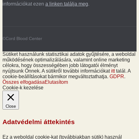
információkat ezen
a linken találja meg
.
©Cord Blood Center
Sütiket használunk statisztikai adatok gyűjtésére, a weboldal
működésének optimalizálására, valamint online marketing
célokra, hogy összességében jobb látogatói élményt
nyújtsunk Önnek. A sütikről további információkat
itt
talál. A
cookie-beállításokat bármikor megváltoztathatja.
GDPR
.
Összes elfogadása
Elutasítom
Cookie-k kezelése
Close
Adatvédelmi áttekintés
Ez a weboldal cookie-kat (továbbiakban sütik) használ