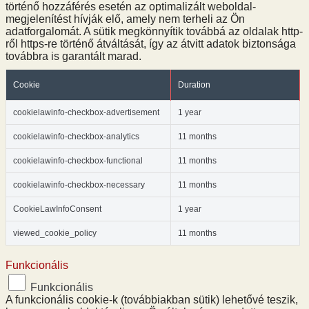
történő hozzáférés esetén az optimalizált weboldal-
megjelenítést hívják elő, amely nem terheli az Ön
adatforgalomát. A sütik megkönnyítik továbbá az oldalak http-
ről https-re történő átváltását, így az átvitt adatok biztonsága
továbbra is garantált marad.
Cookie
Duration
cookielawinfo-checkbox-advertisement
1 year
cookielawinfo-checkbox-analytics
11 months
cookielawinfo-checkbox-functional
11 months
cookielawinfo-checkbox-necessary
11 months
CookieLawInfoConsent
1 year
viewed_cookie_policy
11 months
Funkcionális
Funkcionális
A funkcionális cookie-k (továbbiakban sütik) lehetővé teszik,