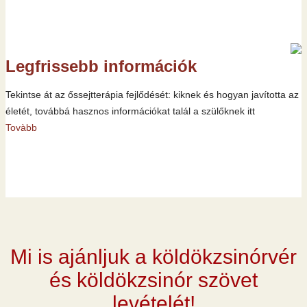
Legfrissebb információk
Tekintse át az őssejtterápia fejlődését: kiknek és hogyan javította az
életét, továbbá hasznos információkat talál a szülőknek itt
Tovàbb
Mi is ajánljuk a köldökzsinórvér
és köldökzsinór szövet
levételét!