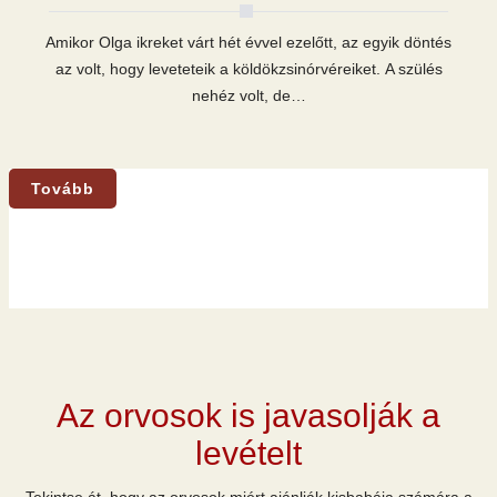
Amikor Olga ikreket várt hét évvel ezelőtt, az egyik döntés
az volt, hogy leveteteik a köldökzsinórvéreiket. A szülés
nehéz volt, de…
Tovább
Az orvosok is javasolják a
levételt
Tekintse át, hogy az orvosok miért ajánlják kisbabája számára a