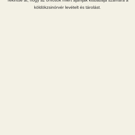
köldökzsinórvér levételt és tárolást.