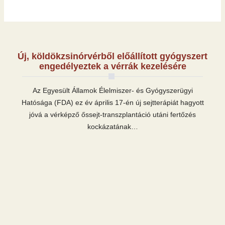
Új, köldökzsinórvérből előállított gyógyszert
engedélyeztek a vérrák kezelésére
Az Egyesült Államok Élelmiszer- és Gyógyszerügyi
Hatósága (FDA) ez év április 17-én új sejtterápiát hagyott
jóvá a vérképző őssejt-transzplantáció utáni fertőzés
kockázatának…