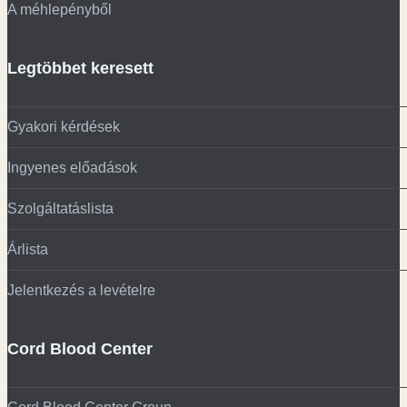
A méhlepényből
Legtöbbet keresett
Gyakori kérdések
Ingyenes előadások
Szolgáltatáslista
Árlista
Jelentkezés a levételre
Cord Blood Center