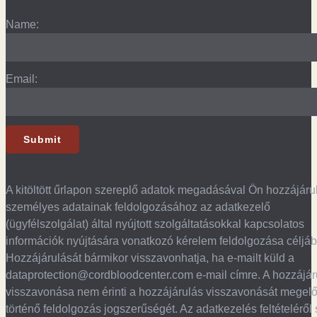
Name:
Email:
A kitöltött űrlapon szereplő adatok megadásával Ön hozzájáru
személyes adatainak feldolgozásához az adatkezelő
(ügyfélszolgálat) által nyújtott szolgáltatásokkal kapcsolatos
információk nyújtására vonatkozó kérelem feldolgozása céljáb
Hozzájárulását bármikor visszavonhatja, ha e-mailt küld a
dataprotection@cordbloodcenter.com e-mail címre. A hozzájár
visszavonása nem érinti a hozzájárulás visszavonását megel
történő feldolgozás jogszerűségét. Az adatkezelés feltételéről