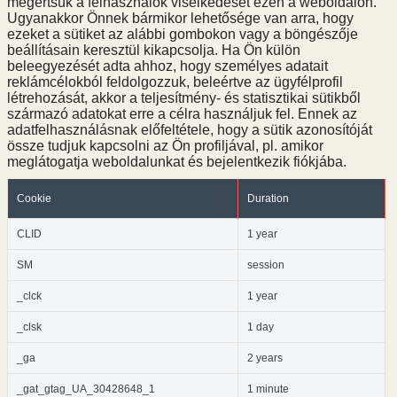
megértsük a felhasználók viselkedését ezen a weboldalon.
Ugyanakkor Önnek bármikor lehetősége van arra, hogy
ezeket a sütiket az alábbi gombokon vagy a böngészője
beállításain keresztül kikapcsolja. Ha Ön külön
beleegyezését adta ahhoz, hogy személyes adatait
reklámcélokból feldolgozzuk, beleértve az ügyfélprofil
létrehozását, akkor a teljesítmény- és statisztikai sütikből
származó adatokat erre a célra használjuk fel. Ennek az
adatfelhasználásnak előfeltétele, hogy a sütik azonosítóját
össze tudjuk kapcsolni az Ön profiljával, pl. amikor
meglátogatja weboldalunkat és bejelentkezik fiókjába.
Cookie
Duration
CLID
1 year
SM
session
_clck
1 year
_clsk
1 day
_ga
2 years
_gat_gtag_UA_30428648_1
1 minute