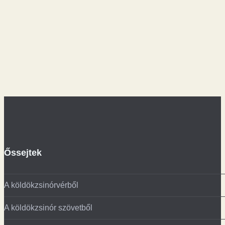
Őssejtek
A köldökzsinórvérből
A köldökzsinór szövetből