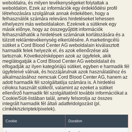
weboldalra, és milyen tevékenységeket folytattak a
weboldalon. Ezek az információk egy érdeklődési profil
létrehozására szolgálnak annak érdekében, hogy a
felhasználók számára releváns hirdetéseket lehessen
elhelyezni más weboldalakon. Ezeknek a sütiknek egy
másik előnye, hogy az összegyűjtött információk
felhasználhatók a hirdetések számának korlátozására és a
túlzott reklámtevékenység elkerülésére. A marketingcélú
sütiket a Cord Blood Center AG weboldalain kiválasztott
harmadik felek helyezik el, és azok ellenőrzése alá
tartoznak. Következésképpen azok az ügyfelek, akik
meglátogatják a Cord Blood Center AG weboldalait és
elfogadják az ilyen kategóriájú sütiket, egyben e harmadik fél
ügyfeleivé válnak, és hozzájárulnak azok használatához és
alkalmazásához nemcsak Cord Blood Center AG, hanem az
adott harmadik fél szolgáltatója számára is. A hirdetési
célokra használt sütikről, valamint az ezeket a sütiket
ellenőrző harmadik fél szolgáltatóról további információkat a
Cookie/Süti-listában talál, amely felsorolja az összes
integrált harmadik fél általi adatfeldolgozást (pl.
címkék/szkriptek/pixelek).
Cookie
Duration