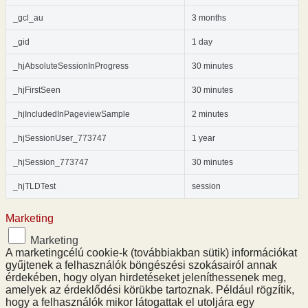
_gcl_au
3 months
_gid
1 day
_hjAbsoluteSessionInProgress
30 minutes
_hjFirstSeen
30 minutes
_hjIncludedInPageviewSample
2 minutes
_hjSessionUser_773747
1 year
_hjSession_773747
30 minutes
_hjTLDTest
session
Marketing
Marketing
A marketingcélú cookie-k (továbbiakban sütik) információkat
gyűjtenek a felhasználók böngészési szokásairól annak
érdekében, hogy olyan hirdetéseket jeleníthessenek meg,
amelyek az érdeklődési körükbe tartoznak. Például rögzítik,
hogy a felhasználók mikor látogattak el utoljára egy