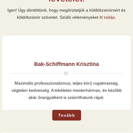
Igen! Úgy döntöttünk, hogy megőriztetjük a köldökzsinórvért és
köldökzsinór szövetet. Szülői véleményeket
itt találja.
Bak-Schiffmann Krisztina
Maximális professzionalizmus, teljes körű rugalmasság,
végtelen kedvesség. A tökéletes mesterhármas, és később
akár őrangyalként is számíthatunk rájuk.
Tovább