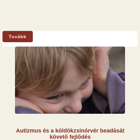
Tovább
Autizmus és a köldökzsinórvér beadását
követő fejlődés