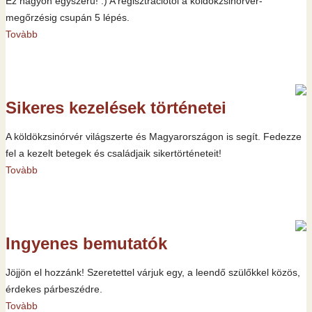
Ez nagyon egyszerű! :) A regisztrációtól a köldökzsinórvér-
megőrzésig csupán 5 lépés.
Tovàbb
Sikeres kezelések történetei
A köldökzsinórvér világszerte és Magyarországon is segít. Fedezze
fel a kezelt betegek és családjaik sikertörténeteit!
Tovàbb
Ingyenes bemutatók
Jöjjön el hozzánk! Szeretettel várjuk egy, a leendő szülőkkel közös,
érdekes párbeszédre.
Tovàbb