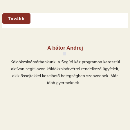
Tovább
A bátor Andrej
Köldökzsinórvérbankunk, a Segítő kéz programon keresztül
aktívan segíti azon köldökzsinórvérrel rendelkező ügyfeleit,
akik őssejtekkel kezelhető betegségben szenvednek. Már
több gyermeknek…