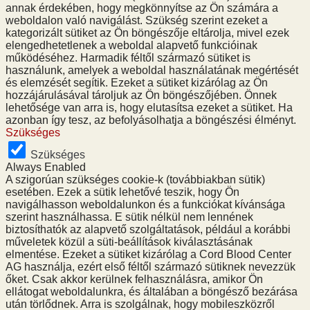
annak érdekében, hogy megkönnyítse az Ön számára a
weboldalon való navigálást. Szükség szerint ezeket a
kategorizált sütiket az Ön böngészője eltárolja, mivel ezek
elengedhetetlenek a weboldal alapvető funkcióinak
működéséhez. Harmadik féltől származó sütiket is
használunk, amelyek a weboldal használatának megértését
és elemzését segítik. Ezeket a sütiket kizárólag az Ön
hozzájárulásával tároljuk az Ön böngészőjében. Önnek
lehetősége van arra is, hogy elutasítsa ezeket a sütiket. Ha
azonban így tesz, az befolyásolhatja a böngészési élményt.
Szükséges
Szükséges
Always Enabled
A szigorúan szükséges cookie-k (továbbiakban sütik)
esetében. Ezek a sütik lehetővé teszik, hogy Ön
navigálhasson weboldalunkon és a funkciókat kívánsága
szerint használhassa. E sütik nélkül nem lennének
biztosíthatók az alapvető szolgáltatások, például a korábbi
műveletek közül a süti-beállítások kiválasztásának
elmentése. Ezeket a sütiket kizárólag a Cord Blood Center
AG használja, ezért első féltől származó sütiknek nevezzük
őket. Csak akkor kerülnek felhasználásra, amikor Ön
ellátogat weboldalunkra, és általában a böngésző bezárása
után törlődnek. Arra is szolgálnak, hogy mobileszközről