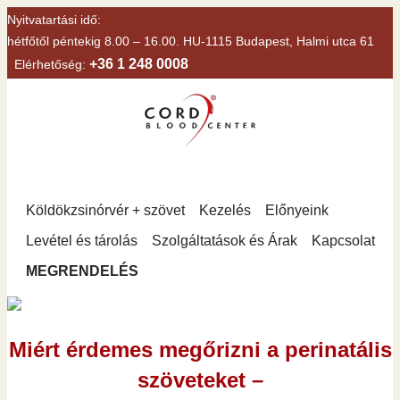
Nyitvatartási idő:
hétfőtől péntekig 8.00 – 16.00. HU-1115 Budapest, Halmi utca 61
+36 1 248 0008
Elérhetőség:
Köldökzsinórvér + szövet
Kezelés
Előnyeink
Levétel és tárolás
Szolgáltatások és Árak
Kapcsolat
MEGRENDELÉS
Miért érdemes megőrizni a perinatális
szöveteket –