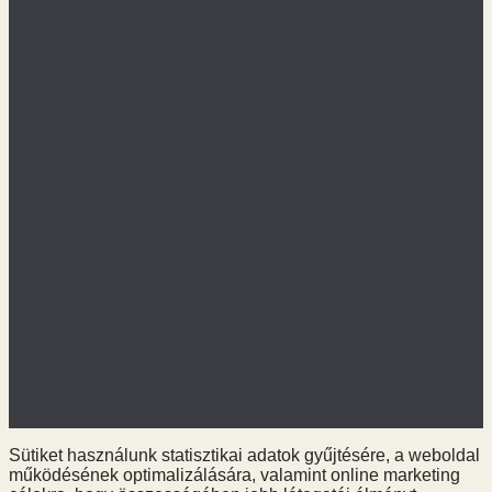
Name:
Email:
a linken találja meg
©Cord Blood Center
Sütiket használunk statisztikai adatok gyűjtésére, a weboldal
működésének optimalizálására, valamint online marketing