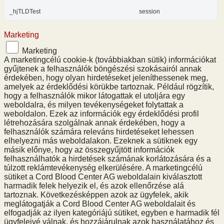
_hjTLDTest
session
Marketing
Marketing
A marketingcélú cookie-k (továbbiakban sütik) információkat
gyűjtenek a felhasználók böngészési szokásairól annak
érdekében, hogy olyan hirdetéseket jeleníthessenek meg,
amelyek az érdeklődési körükbe tartoznak. Például rögzítik,
hogy a felhasználók mikor látogattak el utoljára egy
weboldalra, és milyen tevékenységeket folytattak a
weboldalon. Ezek az információk egy érdeklődési profil
létrehozására szolgálnak annak érdekében, hogy a
felhasználók számára releváns hirdetéseket lehessen
elhelyezni más weboldalakon. Ezeknek a sütiknek egy
másik előnye, hogy az összegyűjtött információk
felhasználhatók a hirdetések számának korlátozására és a
túlzott reklámtevékenység elkerülésére. A marketingcélú
sütiket a Cord Blood Center AG weboldalain kiválasztott
harmadik felek helyezik el, és azok ellenőrzése alá
tartoznak. Következésképpen azok az ügyfelek, akik
meglátogatják a Cord Blood Center AG weboldalait és
elfogadják az ilyen kategóriájú sütiket, egyben e harmadik fél
ügyfeleivé válnak, és hozzájárulnak azok használatához és