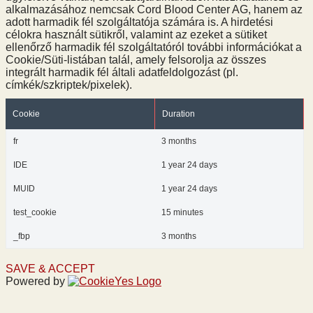
alkalmazásához nemcsak Cord Blood Center AG, hanem az
adott harmadik fél szolgáltatója számára is. A hirdetési
célokra használt sütikről, valamint az ezeket a sütiket
ellenőrző harmadik fél szolgáltatóról további információkat a
Cookie/Süti-listában talál, amely felsorolja az összes
integrált harmadik fél általi adatfeldolgozást (pl.
címkék/szkriptek/pixelek).
Cookie
Duration
fr
3 months
IDE
1 year 24 days
MUID
1 year 24 days
test_cookie
15 minutes
_fbp
3 months
SAVE & ACCEPT
Powered by