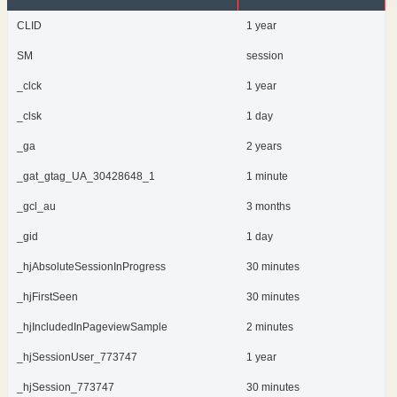
CLID
1 year
SM
session
_clck
1 year
_clsk
1 day
_ga
2 years
_gat_gtag_UA_30428648_1
1 minute
_gcl_au
3 months
_gid
1 day
_hjAbsoluteSessionInProgress
30 minutes
_hjFirstSeen
30 minutes
_hjIncludedInPageviewSample
2 minutes
_hjSessionUser_773747
1 year
_hjSession_773747
30 minutes