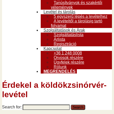
Tanúsítványok és szakértői
vélemények
Levétel és tárolás
5 egyszerű lépés a levételhez
A levételtől a tárolásig tartó
folyamat
Szolgáltatások és Árak
Szolgáltatáslista
Árlista
Regisztráció
Kapcsolat
+36 1 248 0008
Orvosok részére
Ügyfelek részére
Rólunk
MEGRENDELÉS
Érdekel a köldökzsinórvér-
levétel
Search for: