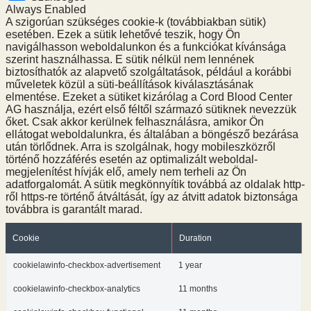
Always Enabled
A szigorúan szükséges cookie-k (továbbiakban sütik)
esetében. Ezek a sütik lehetővé teszik, hogy Ön
navigálhasson weboldalunkon és a funkciókat kívánsága
szerint használhassa. E sütik nélkül nem lennének
biztosíthatók az alapvető szolgáltatások, például a korábbi
műveletek közül a süti-beállítások kiválasztásának
elmentése. Ezeket a sütiket kizárólag a Cord Blood Center
AG használja, ezért első féltől származó sütiknek nevezzük
őket. Csak akkor kerülnek felhasználásra, amikor Ön
ellátogat weboldalunkra, és általában a böngésző bezárása
után törlődnek. Arra is szolgálnak, hogy mobileszközről
történő hozzáférés esetén az optimalizált weboldal-
megjelenítést hívják elő, amely nem terheli az Ön
adatforgalomát. A sütik megkönnyítik továbbá az oldalak http-
ről https-re történő átváltását, így az átvitt adatok biztonsága
továbbra is garantált marad.
Cookie
Duration
cookielawinfo-checkbox-advertisement
1 year
cookielawinfo-checkbox-analytics
11 months