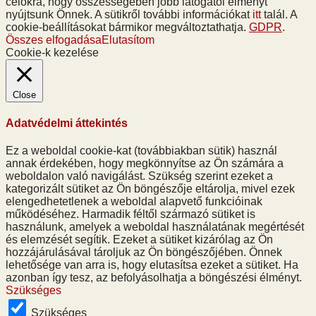
célokra, hogy összességében jobb látogatói élményt
nyújtsunk Önnek. A sütikről további információkat
itt
talál. A
cookie-beállításokat bármikor megváltoztathatja.
GDPR
.
Összes elfogadása
Elutasítom
Cookie-k kezelése
Close
Adatvédelmi áttekintés
Ez a weboldal cookie-kat (továbbiakban sütik) használ
annak érdekében, hogy megkönnyítse az Ön számára a
weboldalon való navigálást. Szükség szerint ezeket a
kategorizált sütiket az Ön böngészője eltárolja, mivel ezek
elengedhetetlenek a weboldal alapvető funkcióinak
működéséhez. Harmadik féltől származó sütiket is
használunk, amelyek a weboldal használatának megértését
és elemzését segítik. Ezeket a sütiket kizárólag az Ön
hozzájárulásával tároljuk az Ön böngészőjében. Önnek
lehetősége van arra is, hogy elutasítsa ezeket a sütiket. Ha
azonban így tesz, az befolyásolhatja a böngészési élményt.
Szükséges
Szükséges