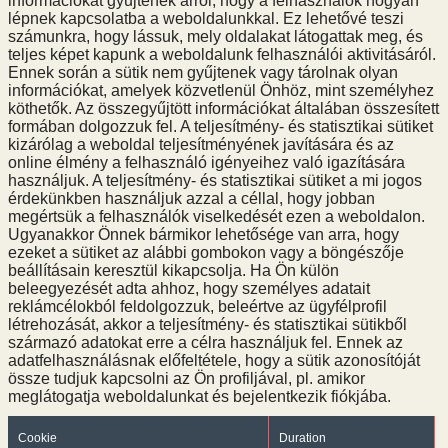
információkat gyűjtenek arról, hogy a felhasználók hogyan
lépnek kapcsolatba a weboldalunkkal. Ez lehetővé teszi
számunkra, hogy lássuk, mely oldalakat látogattak meg, és
teljes képet kapunk a weboldalunk felhasználói aktivitásáról.
Ennek során a sütik nem gyűjtenek vagy tárolnak olyan
információkat, amelyek közvetlenül Önhöz, mint személyhez
köthetők. Az összegyűjtött információkat általában összesített
formában dolgozzuk fel. A teljesítmény- és statisztikai sütiket
kizárólag a weboldal teljesítményének javítására és az
online élmény a felhasználó igényeihez való igazítására
használjuk. A teljesítmény- és statisztikai sütiket a mi jogos
érdekünkben használjuk azzal a céllal, hogy jobban
megértsük a felhasználók viselkedését ezen a weboldalon.
Ugyanakkor Önnek bármikor lehetősége van arra, hogy
ezeket a sütiket az alábbi gombokon vagy a böngészője
beállításain keresztül kikapcsolja. Ha Ön külön
beleegyezését adta ahhoz, hogy személyes adatait
reklámcélokból feldolgozzuk, beleértve az ügyfélprofil
létrehozását, akkor a teljesítmény- és statisztikai sütikből
származó adatokat erre a célra használjuk fel. Ennek az
adatfelhasználásnak előfeltétele, hogy a sütik azonosítóját
össze tudjuk kapcsolni az Ön profiljával, pl. amikor
meglátogatja weboldalunkat és bejelentkezik fiókjába.
Cookie
Duration