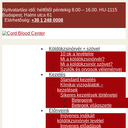
Nyitvatartási idő:
hétfőtől péntekig 8.00 – 16.00. HU-1115
Budapest, Halmi utca 61
Elérhetőség:
+36 1 248 0008
Köldökzsinórvér + szövet
10 ok a levételre
Mi a köldökzsinórvér?
Mi a köldökzsinór szövet?
Szülők és orvosok véleményei
Kezelés
Standard kezelés
Klinikai vizsgálatok –
kezelések
Sikeres kezelések történetei
Betegeink
Betegek világszerte
Előnyeink
Ingyenes indikált
köldökzsinórvér levétel
Ingyenes előadások