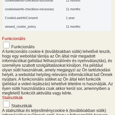
cookielawinfo-checkbox-functional
11 months
cookielawinfo-checkbox-necessary
11 months
CookieLawInfoConsent
1 year
viewed_cookie_policy
11 months
Funkcionális
Funkcionális
A funkcionális cookie-k (továbbiakban sütik) lehetővé teszik,
hogy egy weboldal tárolja az Ön által már megadott
információkat (például felhasználónév és nyelvválasztás), és
személyre szabott szolgáltatásokat kínáljon. Ha például
olyan sütit használnak, amely megjegyzi az Ön tartózkodási
helyét, a weboldal helyileg releváns információkat tud Önnek
nyújtani. A funkcionális sütiket az Ön által kért funkciók
(például a videó-lejátszás) lehetővé tételére is használják. Az
ilyen sütik használatára csak akkor kerül sor, amennyiben a
megfelelő funkciót aktiválta vagy kérte.
Statisztikák
Statisztikák
A statisztikai és teljesítménycookie-k (továbbiakban sütik)