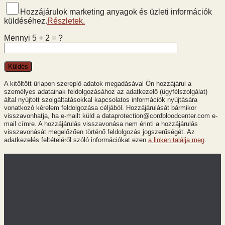
Hozzájárulok marketing anyagok és üzleti információk
küldéséhez.
Részletek.
Mennyi 5 + 2 = ?
A kitöltött űrlapon szereplő adatok megadásával Ön hozzájárul a
személyes adatainak feldolgozásához az adatkezelő (ügyfélszolgálat)
által nyújtott szolgáltatásokkal kapcsolatos információk nyújtására
vonatkozó kérelem feldolgozása céljából. Hozzájárulását bármikor
visszavonhatja, ha e-mailt küld a dataprotection@cordbloodcenter.com e-
mail címre. A hozzájárulás visszavonása nem érinti a hozzájárulás
visszavonását megelőzően történő feldolgozás jogszerűségét. Az
adatkezelés feltételéről szóló információkat ezen
a linken találja meg
.
A köldökzsinórvérből
A köldökzsinór szövetből
A méhlepényből