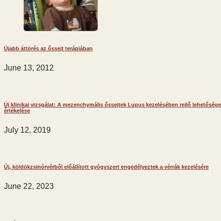
Újabb áttörés az őssejt terápiában
June 13, 2012
Új klinikai vizsgálat: A mezenchymális őssejtek Lupus kezelésében rejlő lehetőség
értékelése
July 12, 2019
Új, köldökzsinórvérből előállított gyógyszert engedélyeztek a vérrák kezelésére
June 22, 2023