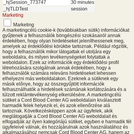
_hjSession_773747
30 minutes
_hjTLDTest
session
Marketing
Marketing
A marketingcélú cookie-k (továbbiakban sütik) információkat
gyűjtenek a felhasználók böngészési szokásairól annak
érdekében, hogy olyan hirdetéseket jeleníthessenek meg,
amelyek az érdeklődési körükbe tartoznak. Például rögzítik,
hogy a felhasználók mikor látogattak el utoljára egy
weboldalra, és milyen tevékenységeket folytattak a
weboldalon. Ezek az információk egy érdeklődési profil
létrehozására szolgálnak annak érdekében, hogy a
felhasználók számára releváns hirdetéseket lehessen
elhelyezni más weboldalakon. Ezeknek a sütiknek egy
másik előnye, hogy az összegyűjtött információk
felhasználhatók a hirdetések számának korlátozására és a
túlzott reklámtevékenység elkerülésére. A marketingcélú
sütiket a Cord Blood Center AG weboldalain kiválasztott
harmadik felek helyezik el, és azok ellenőrzése alá
tartoznak. Következésképpen azok az ügyfelek, akik
meglátogatják a Cord Blood Center AG weboldalait és
elfogadják az ilyen kategóriájú sütiket, egyben e harmadik fél
ügyfeleivé válnak, és hozzájárulnak azok használatához és
alkalmazásához nemcsak Cord Blood Center AG, hanem az