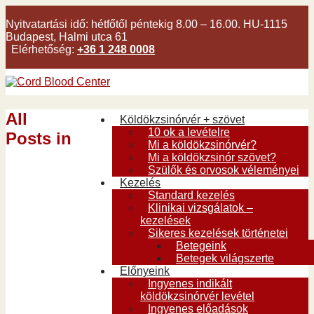
Nyitvatartási idő:
hétfőtől péntekig 8.00 – 16.00. HU-1115
Budapest, Halmi utca 61
Elérhetőség:
+36 1 248 0008
All
Köldökzsinórvér + szövet
10 ok a levételre
Posts in
Mi a köldökzsinórvér?
Mi a köldökzsinór szövet?
Szülők és orvosok véleményei
Kezelés
Standard kezelés
Klinikai vizsgálatok –
kezelések
Sikeres kezelések történetei
Betegeink
Betegek világszerte
Előnyeink
Ingyenes indikált
köldökzsinórvér levétel
Ingyenes előadások