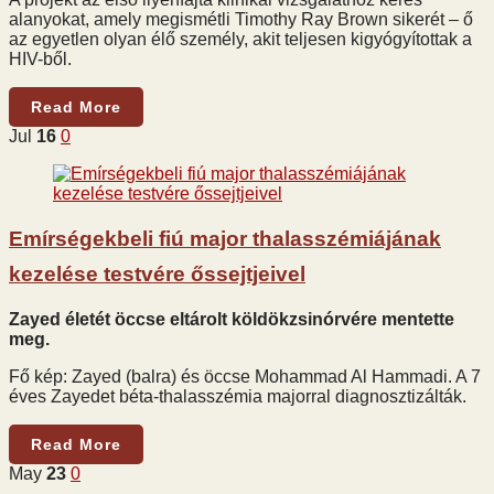
alanyokat, amely megismétli Timothy Ray Brown sikerét – ő
az egyetlen olyan élő személy, akit teljesen kigyógyítottak a
HIV-ből.
Read More
Jul
16
0
Emírségekbeli fiú major thalasszémiájának
kezelése testvére őssejtjeivel
Zayed életét öccse eltárolt köldökzsinórvére mentette
meg.
Fő kép: Zayed (balra) és öccse Mohammad Al Hammadi. A 7
éves Zayedet béta-thalasszémia majorral diagnosztizálták.
Read More
May
23
0