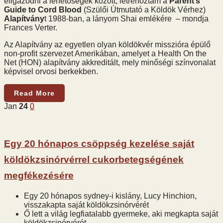
eligazodni a lehetőségek között, létrehoztam a
Parent’s
Guide to Cord Blood
(Szülői Útmutató a Köldök Vérhez)
Alapítvány
t 1988-ban, a lányom Shai emlékére – mondja
Frances Verter.
Az Alapítvány az egyetlen olyan köldökvér misszióra épülő
non-profit szervezet Amerikában, amelyet a Health On the
Net (HON) alapítvány akkreditált, mely minőségi színvonalat
képvisel orvosi berkekben.
Read More
Jan
24
0
Egy 20 hónapos csöppség kezelése saját
köldökzsinórvérrel cukorbetegségének
megfékezésére
Egy 20 hónapos sydney-i kislány, Lucy Hinchion,
visszakapta saját köldökzsinórvérét
Ő lett a világ legfiatalabb gyermeke, aki megkapta saját
köldökzsinórvérét