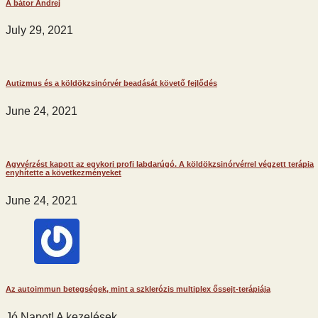
A bátor Andrej
July 29, 2021
Autizmus és a köldökzsinórvér beadását követő fejlődés
June 24, 2021
Agyvérzést kapott az egykori profi labdarúgó. A köldökzsinórvérrel végzett terápia
enyhítette a következményeket
June 24, 2021
Az autoimmun betegségek, mint a szklerózis multiplex őssejt-terápiája
Jó Napot! A kezelések…