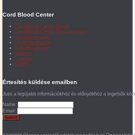
Cord Blood Center
Cord Blood Center Group
Cord Blood Center Magyarország
Orvosok részére
Ügyfelek részére
Szövetszerkezet
Sitemap
Cookies
GDPR
Értesítés küldése emailben
Juss a legújabb információkhoz és előnyökhöz a legelsők köz
Name:
Email: