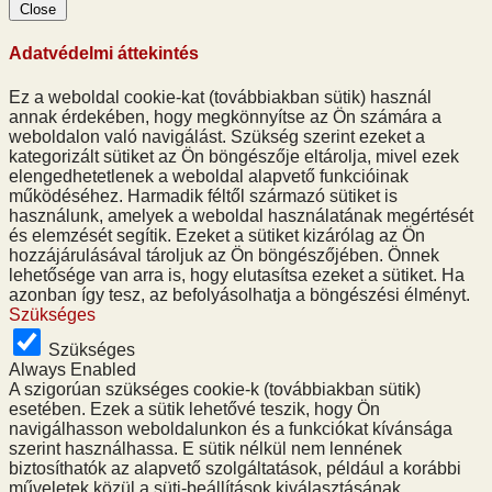
Close
Adatvédelmi áttekintés
Ez a weboldal cookie-kat (továbbiakban sütik) használ
annak érdekében, hogy megkönnyítse az Ön számára a
weboldalon való navigálást. Szükség szerint ezeket a
kategorizált sütiket az Ön böngészője eltárolja, mivel ezek
elengedhetetlenek a weboldal alapvető funkcióinak
működéséhez. Harmadik féltől származó sütiket is
használunk, amelyek a weboldal használatának megértését
és elemzését segítik. Ezeket a sütiket kizárólag az Ön
hozzájárulásával tároljuk az Ön böngészőjében. Önnek
lehetősége van arra is, hogy elutasítsa ezeket a sütiket. Ha
azonban így tesz, az befolyásolhatja a böngészési élményt.
Szükséges
Szükséges
Always Enabled
A szigorúan szükséges cookie-k (továbbiakban sütik)
esetében. Ezek a sütik lehetővé teszik, hogy Ön
navigálhasson weboldalunkon és a funkciókat kívánsága
szerint használhassa. E sütik nélkül nem lennének
biztosíthatók az alapvető szolgáltatások, például a korábbi
műveletek közül a süti-beállítások kiválasztásának