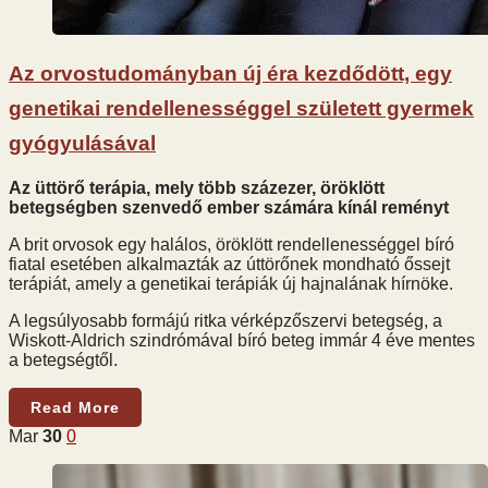
Az orvostudományban új éra kezdődött, egy
genetikai rendellenességgel született gyermek
gyógyulásával
Az üttörő terápia, mely több százezer, öröklött
betegségben szenvedő ember számára kínál reményt
A brit orvosok egy halálos, öröklött rendellenességgel bíró
fiatal esetében alkalmazták az úttörőnek mondható őssejt
terápiát, amely a genetikai terápiák új hajnalának hírnöke.
A legsúlyosabb formájú ritka vérképzőszervi betegség, a
Wiskott-Aldrich szindrómával bíró beteg immár 4 éve mentes
a betegségtől.
Read More
Mar
30
0