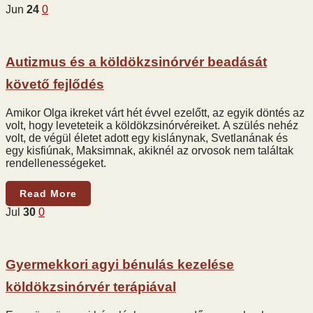
Jun
24
0
Autizmus és a köldökzsinórvér beadását
követő fejlődés
Amikor Olga ikreket várt hét évvel ezelőtt, az egyik döntés az
volt, hogy leveteteik a köldökzsinórvéreiket. A szülés nehéz
volt, de végül életet adott egy kislánynak, Svetlanának és
egy kisfiúnak, Maksimnak, akiknél az orvosok nem találtak
rendellenességeket.
Read More
Jul
30
0
Gyermekkori agyi bénulás kezelése
köldökzsinórvér terápiával