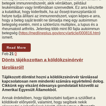
betegek immunrendszerét, akik vérrákban, például
leukémiában vagy limfómában szenvedtek. Ez arra késztette
a kutatókat, hogy kiderítsék, ha az őssejt-transzplantáció
helyre tudja állítani az immunrendszert, vajon képes-e arra,
hogy a beteg saját testét ne támadja meg egy autoimmun
betegség esetén, mint a szklerózis multiplex, a lupus és a
rheumatoid arthritis. Jelenleg több mint 80 fajta autoimmun
betegség (
https://medlineplus.gov/ency/article/000816.htm
)
ismert.
Read More
Feb
21
0
Dönts tájékozottan a köldökzsinórvér
tárolásról!
Tájékozott döntést hozni a köldökzsinórvér tárolással
kapcsolatosan nem mindenki számára egyértelmű dolog.
Cikkünk egy elszánt édesanya gondolatait közvetíti az
Amerikai Egyesült Államokból.
Annak érdekében, hogy tájékoztatni tudjam a szülőket a
köldökvér előnyeiről, valamint, hogy segítsek nekik