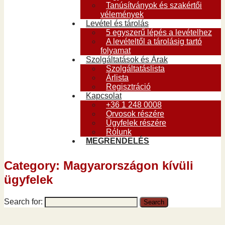
Tanúsítványok és szakértői
vélemények
Levétel és tárolás
5 egyszerű lépés a levételhez
A levételtől a tárolásig tartó
folyamat
Szolgáltatások és Árak
Szolgáltatáslista
Árlista
Regisztráció
Kapcsolat
+36 1 248 0008
Orvosok részére
Ügyfelek részére
Rólunk
MEGRENDELÉS
Category: Magyarországon kívüli
ügyfelek
Search for: