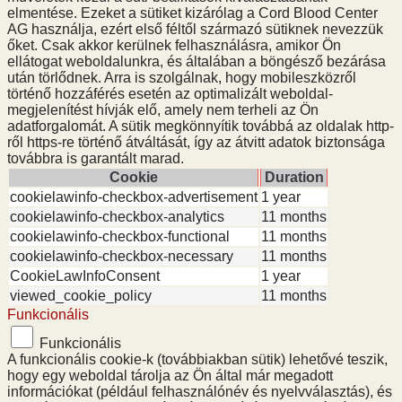
elmentése. Ezeket a sütiket kizárólag a Cord Blood Center
AG használja, ezért első féltől származó sütiknek nevezzük
őket. Csak akkor kerülnek felhasználásra, amikor Ön
ellátogat weboldalunkra, és általában a böngésző bezárása
után törlődnek. Arra is szolgálnak, hogy mobileszközről
történő hozzáférés esetén az optimalizált weboldal-
megjelenítést hívják elő, amely nem terheli az Ön
adatforgalomát. A sütik megkönnyítik továbbá az oldalak http-
ről https-re történő átváltását, így az átvitt adatok biztonsága
továbbra is garantált marad.
Cookie
Duration
cookielawinfo-checkbox-advertisement
1 year
cookielawinfo-checkbox-analytics
11 months
cookielawinfo-checkbox-functional
11 months
cookielawinfo-checkbox-necessary
11 months
CookieLawInfoConsent
1 year
viewed_cookie_policy
11 months
Funkcionális
Funkcionális
A funkcionális cookie-k (továbbiakban sütik) lehetővé teszik,
hogy egy weboldal tárolja az Ön által már megadott
információkat (például felhasználónév és nyelvválasztás), és