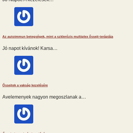
Az autoimmun betegségek, mint a szklerózis multiplex őssejt-terápiája
Jó napot kívánok! Karsa…
Őssejtek a vakság kezelésére
Avelemenyek nagyon megoszlanak a…