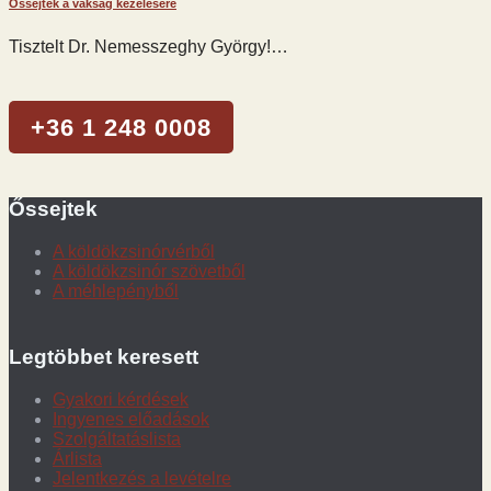
Őssejtek a vakság kezelésére
Tisztelt Dr. Nemesszeghy György!…
+36 1 248 0008
Őssejtek
A köldökzsinórvérből
A köldökzsinór szövetből
A méhlepényből
Legtöbbet keresett
Gyakori kérdések
Ingyenes előadások
Szolgáltatáslista
Árlista
Jelentkezés a levételre