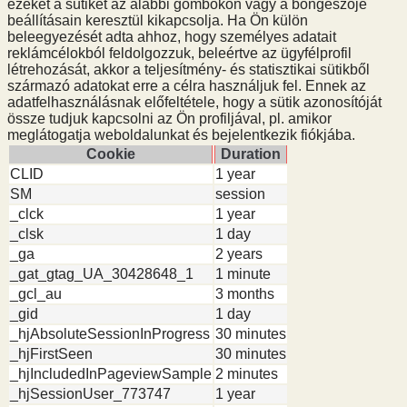
ezeket a sütiket az alábbi gombokon vagy a böngészője
beállításain keresztül kikapcsolja. Ha Ön külön
beleegyezését adta ahhoz, hogy személyes adatait
reklámcélokból feldolgozzuk, beleértve az ügyfélprofil
létrehozását, akkor a teljesítmény- és statisztikai sütikből
származó adatokat erre a célra használjuk fel. Ennek az
adatfelhasználásnak előfeltétele, hogy a sütik azonosítóját
össze tudjuk kapcsolni az Ön profiljával, pl. amikor
meglátogatja weboldalunkat és bejelentkezik fiókjába.
Cookie
Duration
CLID
1 year
SM
session
_clck
1 year
_clsk
1 day
_ga
2 years
_gat_gtag_UA_30428648_1
1 minute
_gcl_au
3 months
_gid
1 day
_hjAbsoluteSessionInProgress
30 minutes
_hjFirstSeen
30 minutes
_hjIncludedInPageviewSample
2 minutes
_hjSessionUser_773747
1 year