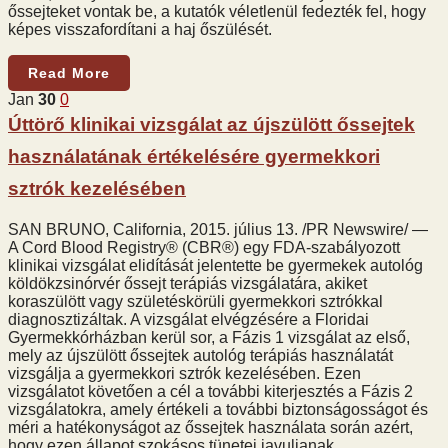
őssejteket vontak be, a kutatók véletlenül fedezték fel, hogy
képes visszafordítani a haj őszülését.
Read More
Jan
30
0
Úttörő klinikai vizsgálat az újszülött őssejtek
használatának értékelésére gyermekkori
sztrók kezelésében
SAN BRUNO, California, 2015. július 13. /PR Newswire/ —
A Cord Blood Registry® (CBR®) egy FDA-szabályozott
klinikai vizsgálat elidítását jelentette be gyermekek autológ
köldökzsinórvér őssejt terápiás vizsgálatára, akiket
koraszülött vagy születéskörüli gyermekkori sztrókkal
diagnosztizáltak. A vizsgálat elvégzésére a Floridai
Gyermekkórházban kerül sor, a Fázis 1 vizsgálat az első,
mely az újszülött őssejtek autológ terápiás használatát
vizsgálja a gyermekkori sztrók kezelésében. Ezen
vizsgálatot követően a cél a további kiterjesztés a Fázis 2
vizsgálatokra, amely értékeli a további biztonságosságot és
méri a hatékonyságot az őssejtek használata során azért,
hogy ezen állapot szokásos tünetei javuljanak.