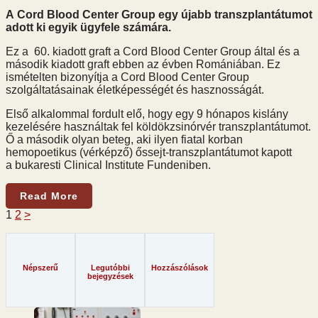
A Cord Blood Center Group egy újabb transzplantátumot
adott ki egyik ügyfele számára.
Ez a 60. kiadott graft a Cord Blood Center Group által és a
második kiadott graft ebben az évben Romániában. Ez
ismételten bizonyítja a Cord Blood Center Group
szolgáltatásainak életképességét és hasznosságát.
Első alkalommal fordult elő, hogy egy 9 hónapos kislány
kezelésére használtak fel köldökzsinórvér transzplantátumot.
Ő a második olyan beteg, aki ilyen fiatal korban
hemopoetikus (vérképző) őssejt-transzplantátumot kapott
a bukaresti Clinical Institute Fundeniben.
Read More
1
2
>
Népszerű
Legutóbbi
Hozzászólások
bejegyzések