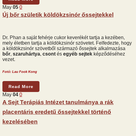
May
05
0
Új bőr születik köldökzsinór őssejtekkel
Dr. Phan a saját fehérje cukor keverékét tartja a kezében,
mely életben tartja a köldökzsinór szövetet. Felfedezte, hogy
a köldökzsinór szövetből származó őssejtek alkalmazása
bőr
,
szaruhártya
,
csont
és
egyéb sejtek
képződéséhez
vezet.
Fotó: Lau Fook Kong
Read More
May
04
0
A Sejt Terápiás Intézet tanulmánya a rák
placentáris eredetű őssejtekkel történő
kezelésében