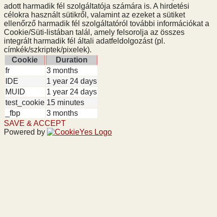
adott harmadik fél szolgáltatója számára is. A hirdetési
célokra használt sütikről, valamint az ezeket a sütiket
ellenőrző harmadik fél szolgáltatóról további információkat a
Cookie/Süti-listában talál, amely felsorolja az összes
integrált harmadik fél általi adatfeldolgozást (pl.
címkék/szkriptek/pixelek).
Cookie
Duration
fr
3 months
IDE
1 year 24 days
MUID
1 year 24 days
test_cookie
15 minutes
_fbp
3 months
SAVE & ACCEPT
Powered by