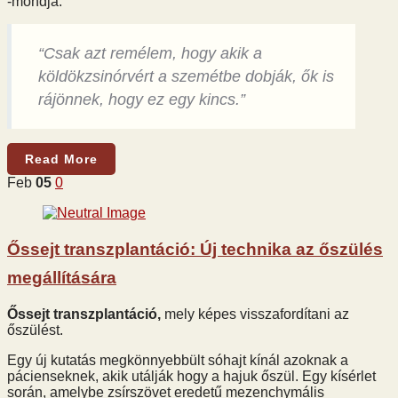
-mondja.
“Csak azt remélem, hogy akik a
köldökzsinórvért a szemétbe dobják, ők is
rájönnek, hogy ez egy kincs.”
Read More
Feb
05
0
Őssejt transzplantáció: Új technika az őszülés
megállítására
Őssejt transzplantáció,
mely képes visszafordítani az
őszülést.
Egy új kutatás megkönnyebbült sóhajt kínál azoknak a
pácienseknek, akik utálják hogy a hajuk őszül. Egy kísérlet
során, amelybe zsírszövet eredetű mezenchymális