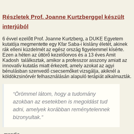
Részletek Prof. Joanne Kurtzberggel készült
interjúból
6 évvel ezelőtt Prof. Joanne Kurtzberg, a DUKE Egyetem
kutatója megmentette egy Kfar Saba-i kislány életét, akinek
rák elleni küzdelmét az egész ország figyelemmel kísérte.
Ezen a héten az úttörő kezelőorvos és a 13 éves Amit
Kadosh találkoztak, amikor a professzor asszony amiatt az
innovatív kutatás miatt érkezett, amely azokat az agyi
bénulásban szenvedő csecsemőket vizsgálja, akiknél a
köldökzsinórvér felhasználásán alapuló terápiát alkalmazták.
“Örömmel látom, hogy a tudomány
azokban az esetekben is megoldást tud
adni, amelyek korábban reménytelennek
bizonyultak.”