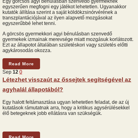
Egy görcsös agyi bénulásban szenvedő gyermeknek
egyszerűen megfogni egy játékot lehetetlen. Ugyanakkor
kutatók állítása szerint a saját köldökzsinórvérének a
transzplantációjával az ilyen alapvető mozgásokat
egyszerűbbé lehet tenni.
A görcsös gyermekkori agyi bénulásban szenvedő
gyermekek izmainak merevsége miatt mozgásuk korlátozott.
Ezt az állapotot általában születéskori vagy születés előtti
agykárosodás okozza.
Read More
Sep
12
0
Létezhet visszaút az őssejtek segítségével az
agyhalál állapotából?
Egy halott feltámasztása ugyan lehetetlen feladat, de az új
kutatások rámutatnak arra, hogy a kritikus agysérülésekkel
élő betegeknek jobb ellátásra van szükségük.
Read More