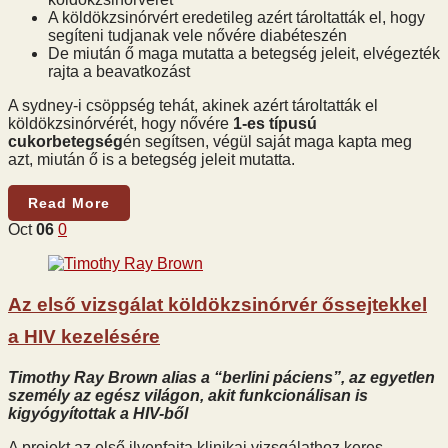
A köldökzsinórvért eredetileg azért tároltatták el, hogy
segíteni tudjanak vele nővére diabéteszén
De miután ő maga mutatta a betegség jeleit, elvégezték
rajta a beavatkozást
A sydney-i csöppség tehát, akinek azért tároltatták el
köldökzsinórvérét, hogy nővére
1-es típusú
cukorbetegség
én segítsen, végül saját maga kapta meg
azt, miután ő is a betegség jeleit mutatta.
Read More
Oct
06
0
Az első vizsgálat köldökzsinórvér őssejtekkel
a HIV kezelésére
Timothy Ray Brown alias a “berlini páciens”, az egyetlen
személy az egész világon, akit funkcionálisan is
kigyógyítottak a HIV-ből
A projekt az első ilyenfajta klinikai vizsgálathoz keres