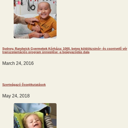
Sydney, Randwick Gyermekek Kórháza: 1000. beteg köldökzsinór- és csontvelő vér
transzplantációs program ünneplése -a beágyazódás dala
March 24, 2016
Szerteágazó őssejtkutatások
May 24, 2018