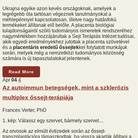
Ukrajna egyike azon kevés országoknak, amelyek a
legrégebb óta tartósan végeznek tanulmányokat a
méhlepénnyel kapcsolatosan, illetve nagy hatásfokú
termékeket állítanak elő belőle. A placenta biológiai
tulajdonságairól szóló tudományos ismeretek rendszeréhez
nagymértékben hozzájárultak a Sejt Terápiás Intézet tudósai,
akik egyedi eredményekhez jutottak a placenta szövetével
és a
placentáris eredetű őssejtek
kel folytatott munkájuk
során, melyek még a nemzetközi tudományos közösség
számára is új tapasztalatokat jelentenek.
Read More
Apr
04
4
Az autoimmun betegségek, mint a szklerózis
multiplex őssejt-terápiája
Frances Verter, PhD
1. kép: Válassz egy szervet, bármely szervet…
Az orvosok az elmúlt évtizedek során az őssejt-
transzplantációra támaszkodtak, ha vissza akarták állítani a