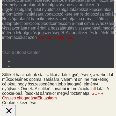
A kitöltött űrlapon szereplő adatok megadásával Ön hozzájáru
személyes adatainak feldolgozásához az adatkezelő
(ügyfélszolgálat) által nyújtott szolgáltatásokkal kapcsolatos
információk nyújtására vonatkozó kérelem feldolgozása céljáb
Hozzájárulását bármikor visszavonhatja, ha e-mailt küld a
dataprotection@cordbloodcenter.com e-mail címre. A hozzájár
visszavonása nem érinti a hozzájárulás visszavonását megel
történő feldolgozás jogszerűségét. Az adatkezelés feltételéről
információkat ezen
a linken találja meg
.
©Cord Blood Center
Sütiket használunk statisztikai adatok gyűjtésére, a weboldal
működésének optimalizálására, valamint online marketing
célokra, hogy összességében jobb látogatói élményt
nyújtsunk Önnek. A sütikről további információkat
itt
talál. A
cookie-beállításokat bármikor megváltoztathatja.
GDPR
.
Összes elfogadása
Elutasítom
Cookie-k kezelése