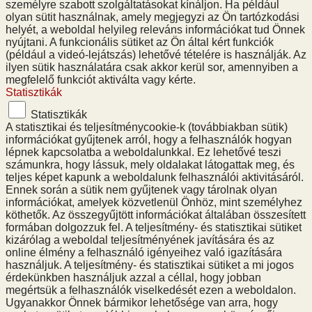
személyre szabott szolgáltatásokat kínáljon. Ha például
olyan sütit használnak, amely megjegyzi az Ön tartózkodási
helyét, a weboldal helyileg releváns információkat tud Önnek
nyújtani. A funkcionális sütiket az Ön által kért funkciók
(például a videó-lejátszás) lehetővé tételére is használják. Az
ilyen sütik használatára csak akkor kerül sor, amennyiben a
megfelelő funkciót aktiválta vagy kérte.
Statisztikák
Statisztikák
A statisztikai és teljesítménycookie-k (továbbiakban sütik)
információkat gyűjtenek arról, hogy a felhasználók hogyan
lépnek kapcsolatba a weboldalunkkal. Ez lehetővé teszi
számunkra, hogy lássuk, mely oldalakat látogattak meg, és
teljes képet kapunk a weboldalunk felhasználói aktivitásáról.
Ennek során a sütik nem gyűjtenek vagy tárolnak olyan
információkat, amelyek közvetlenül Önhöz, mint személyhez
köthetők. Az összegyűjtött információkat általában összesített
formában dolgozzuk fel. A teljesítmény- és statisztikai sütiket
kizárólag a weboldal teljesítményének javítására és az
online élmény a felhasználó igényeihez való igazítására
használjuk. A teljesítmény- és statisztikai sütiket a mi jogos
érdekünkben használjuk azzal a céllal, hogy jobban
megértsük a felhasználók viselkedését ezen a weboldalon.
Ugyanakkor Önnek bármikor lehetősége van arra, hogy