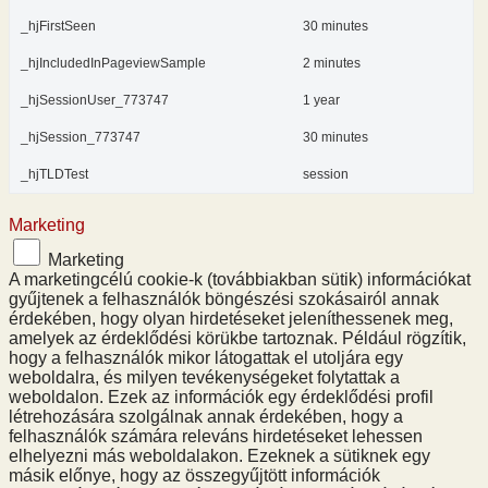
_hjFirstSeen
30 minutes
_hjIncludedInPageviewSample
2 minutes
_hjSessionUser_773747
1 year
_hjSession_773747
30 minutes
_hjTLDTest
session
Marketing
Marketing
A marketingcélú cookie-k (továbbiakban sütik) információkat
gyűjtenek a felhasználók böngészési szokásairól annak
érdekében, hogy olyan hirdetéseket jeleníthessenek meg,
amelyek az érdeklődési körükbe tartoznak. Például rögzítik,
hogy a felhasználók mikor látogattak el utoljára egy
weboldalra, és milyen tevékenységeket folytattak a
weboldalon. Ezek az információk egy érdeklődési profil
létrehozására szolgálnak annak érdekében, hogy a
felhasználók számára releváns hirdetéseket lehessen
elhelyezni más weboldalakon. Ezeknek a sütiknek egy
másik előnye, hogy az összegyűjtött információk