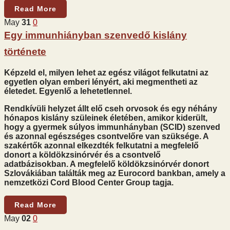
Read More
May
31
0
Egy immunhiányban szenvedő kislány
története
Képzeld el, milyen lehet az egész világot felkutatni az
egyetlen olyan emberi lényért, aki megmentheti az
életedet. Egyenlő a lehetetlennel.
Rendkívüli helyzet állt elő cseh orvosok és egy néhány
hónapos kislány szüleinek életében, amikor kiderült,
hogy a gyermek súlyos immunhányban (SCID) szenved
és azonnal egészséges csontvelőre van szüksége. A
szakértők azonnal elkezdték felkutatni a megfelelő
donort a köldökzsinórvér és a csontvelő
adatbázisokban. A megfelelő köldökzsinórvér donort
Szlovákiában találták meg az Eurocord bankban, amely a
nemzetközi Cord Blood Center Group tagja.
Read More
May
02
0