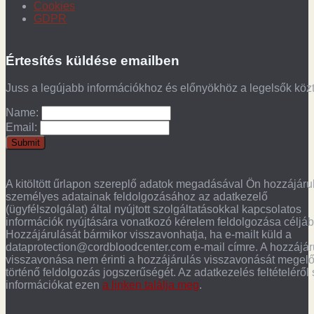
Cookies
GDPR
Értesítés küldése emailben
Juss a legújabb információkhoz és előnyökhöz a legelsők köz
Name:
Email:
A kitöltött űrlapon szereplő adatok megadásával Ön hozzájáru
személyes adatainak feldolgozásához az adatkezelő
(ügyfélszolgálat) által nyújtott szolgáltatásokkal kapcsolatos
információk nyújtására vonatkozó kérelem feldolgozása céljáb
Hozzájárulását bármikor visszavonhatja, ha e-mailt küld a
dataprotection@cordbloodcenter.com e-mail címre. A hozzájár
visszavonása nem érinti a hozzájárulás visszavonását megel
történő feldolgozás jogszerűségét. Az adatkezelés feltételéről
információkat ezen
a linken találja meg
.