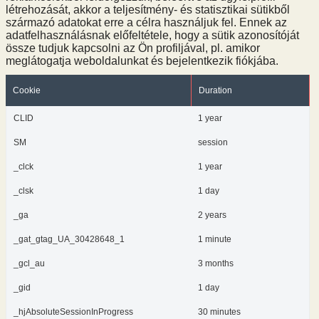
létrehozását, akkor a teljesítmény- és statisztikai sütikből
származó adatokat erre a célra használjuk fel. Ennek az
adatfelhasználásnak előfeltétele, hogy a sütik azonosítóját
össze tudjuk kapcsolni az Ön profiljával, pl. amikor
meglátogatja weboldalunkat és bejelentkezik fiókjába.
Cookie
Duration
CLID
1 year
SM
session
_clck
1 year
_clsk
1 day
_ga
2 years
_gat_gtag_UA_30428648_1
1 minute
_gcl_au
3 months
_gid
1 day
_hjAbsoluteSessionInProgress
30 minutes