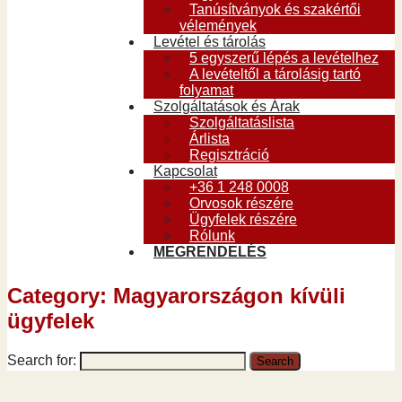
Tanúsítványok és szakértői
vélemények
Levétel és tárolás
5 egyszerű lépés a levételhez
A levételtől a tárolásig tartó
folyamat
Szolgáltatások és Árak
Szolgáltatáslista
Árlista
Regisztráció
Kapcsolat
+36 1 248 0008
Orvosok részére
Ügyfelek részére
Rólunk
MEGRENDELÉS
Category: Magyarországon kívüli
ügyfelek
Search for: