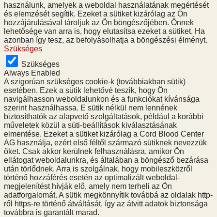
használunk, amelyek a weboldal használatának megértését
és elemzését segítik. Ezeket a sütiket kizárólag az Ön
hozzájárulásával tároljuk az Ön böngészőjében. Önnek
lehetősége van arra is, hogy elutasítsa ezeket a sütiket. Ha
azonban így tesz, az befolyásolhatja a böngészési élményt.
Szükséges
Szükséges
Always Enabled
A szigorúan szükséges cookie-k (továbbiakban sütik)
esetében. Ezek a sütik lehetővé teszik, hogy Ön
navigálhasson weboldalunkon és a funkciókat kívánsága
szerint használhassa. E sütik nélkül nem lennének
biztosíthatók az alapvető szolgáltatások, például a korábbi
műveletek közül a süti-beállítások kiválasztásának
elmentése. Ezeket a sütiket kizárólag a Cord Blood Center
AG használja, ezért első féltől származó sütiknek nevezzük
őket. Csak akkor kerülnek felhasználásra, amikor Ön
ellátogat weboldalunkra, és általában a böngésző bezárása
után törlődnek. Arra is szolgálnak, hogy mobileszközről
történő hozzáférés esetén az optimalizált weboldal-
megjelenítést hívják elő, amely nem terheli az Ön
adatforgalomát. A sütik megkönnyítik továbbá az oldalak http-
ről https-re történő átváltását, így az átvitt adatok biztonsága
továbbra is garantált marad.