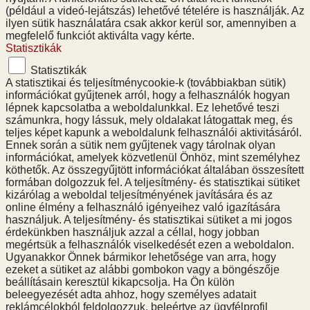
(például a videó-lejátszás) lehetővé tételére is használják. Az
ilyen sütik használatára csak akkor kerül sor, amennyiben a
megfelelő funkciót aktiválta vagy kérte.
Statisztikák
Statisztikák
A statisztikai és teljesítménycookie-k (továbbiakban sütik)
információkat gyűjtenek arról, hogy a felhasználók hogyan
lépnek kapcsolatba a weboldalunkkal. Ez lehetővé teszi
számunkra, hogy lássuk, mely oldalakat látogattak meg, és
teljes képet kapunk a weboldalunk felhasználói aktivitásáról.
Ennek során a sütik nem gyűjtenek vagy tárolnak olyan
információkat, amelyek közvetlenül Önhöz, mint személyhez
köthetők. Az összegyűjtött információkat általában összesített
formában dolgozzuk fel. A teljesítmény- és statisztikai sütiket
kizárólag a weboldal teljesítményének javítására és az
online élmény a felhasználó igényeihez való igazítására
használjuk. A teljesítmény- és statisztikai sütiket a mi jogos
érdekünkben használjuk azzal a céllal, hogy jobban
megértsük a felhasználók viselkedését ezen a weboldalon.
Ugyanakkor Önnek bármikor lehetősége van arra, hogy
ezeket a sütiket az alábbi gombokon vagy a böngészője
beállításain keresztül kikapcsolja. Ha Ön külön
beleegyezését adta ahhoz, hogy személyes adatait
reklámcélokból feldolgozzuk, beleértve az ügyfélprofil