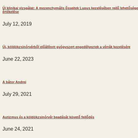
Új klinikai vizsgálat: A mezenchymális őssejtek Lupus kezelésében rejlő lehetőség
értékelése
July 12, 2019
Új, köldökzsinórvérből előállított gyógyszert engedélyeztek a vérrák kezelésére
June 22, 2023
A bátor Andrej
July 29, 2021
Autizmus és a köldökzsinórvér beadását követő fejlődés
June 24, 2021