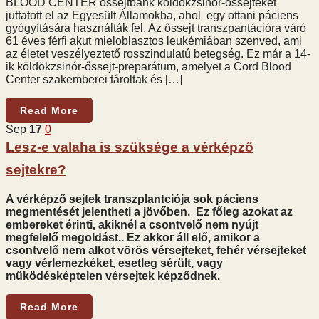
BLOOD CENTER őssejtbank köldökzsinór-őssejteket
juttatott el az Egyesült Államokba, ahol egy ottani páciens
gyógyítására használták fel. Az őssejt transzpantációra váró
61 éves férfi akut mieloblasztos leukémiában szenved, ami
az életet veszélyeztető rosszindulatú betegség. Ez már a 14-
ik köldökzsinór-őssejt-preparátum, amelyet a Cord Blood
Center szakemberei tároltak és […]
Read More
Sep
17
0
Lesz-e valaha is szüksége a vérképző
sejtekre?
A vérképző sejtek transzplantciója sok páciens
megmentését jelentheti a jövőben. Ez főleg azokat az
embereket érinti, akiknél a csontvelő nem nyújt
megfelelő megoldást.. Ez akkor áll elő, amikor a
csontvelő nem alkot vörös vérsejteket, fehér vérsejteket
vagy vérlemezkéket, esetleg sérült, vagy
működésképtelen vérsejtek képződnek.
Read More