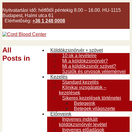
Nyitvatartási idő:
hétfőtől péntekig 8.00 – 16.00. HU-1115
Budapest, Halmi utca 61
Elérhetőség:
+36 1 248 0008
All
Köldökzsinórvér + szövet
10 ok a levételre
Posts in
Mi a köldökzsinórvér?
Mi a köldökzsinór szövet?
Szülők és orvosok véleményei
Kezelés
Standard kezelés
Klinikai vizsgálatok –
kezelések
Sikeres kezelések történetei
Betegeink
Betegek világszerte
Előnyeink
Ingyenes indikált
köldökzsinórvér levétel
Ingyenes előadások