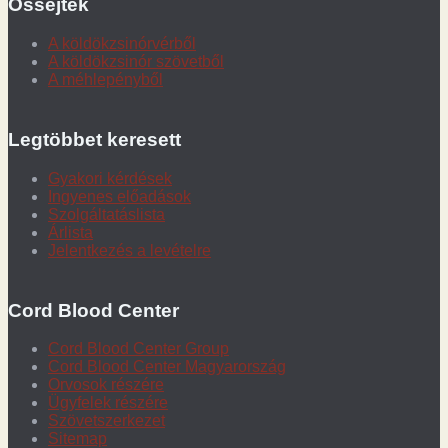
Őssejtek
A köldökzsinórvérből
A köldökzsinór szövetből
A méhlepényből
Legtöbbet keresett
Gyakori kérdések
Ingyenes előadások
Szolgáltatáslista
Árlista
Jelentkezés a levételre
Cord Blood Center
Cord Blood Center Group
Cord Blood Center Magyarország
Orvosok részére
Ügyfelek részére
Szövetszerkezet
Sitemap