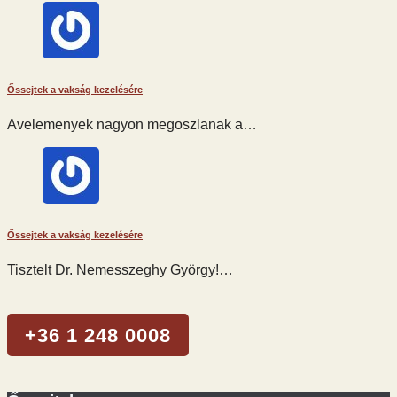
Őssejtek a vakság kezelésére
Avelemenyek nagyon megoszlanak a…
Őssejtek a vakság kezelésére
Tisztelt Dr. Nemesszeghy György!…
+36 1 248 0008