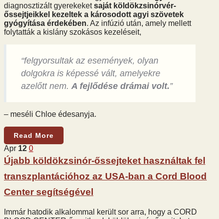
diagnosztizált gyerekeket
saját köldökzsinórvér-
őssejtjeikkel kezeltek a károsodott agyi szövetek
gyógyítása érdekében
. Az infúzió után, amely mellett
folytatták a kislány szokásos kezeléseit,
“felgyorsultak az események, olyan
dolgokra is képessé vált, amelyekre
azelőtt nem.
A fejlődése drámai volt.
”
– meséli Chloe édesanyja.
Read More
Apr
12
0
Újabb köldökzsinór-őssejteket használtak fel
transzplantációhoz az USA-ban a Cord Blood
Center segítségével
Immár hatodik alkalommal került sor arra, hogy a CORD