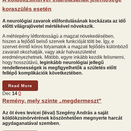
koraszülés esetén
A neurológiai zavarok előfordulásának kockázata az idő
előtti világrajövetel mértékével növekszik.
A méhlepény létfontosságú a magzat növekedésében,
hiszen a fejlődő belső szervek funkcióját tölti be. Így, e
szervet érintő kóros folyamatok a magzati fejlődés különböző
zavarait okozhatják, vagy akár halvaszületést
eredményezhetnek. Mitöbb, egyre inkább kezdik felismerni,
hogy hosszútávú,
leginkább neurológiai jellegű
rendellenességek is megfigyelhetők a születés előtt
fellépő komplikációk következtében.
Read More
Dec
14
0
Remény, mely szinte „megdermeszt”
Az öt éves levicei (lévai) Szegény András a saját
köldökzsinórvérének köszönhetően megnyerte harcát
agydaganatával szemben.