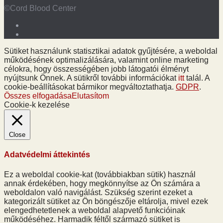
©Cord Blood Center
Sütiket használunk statisztikai adatok gyűjtésére, a weboldal
működésének optimalizálására, valamint online marketing
célokra, hogy összességében jobb látogatói élményt
nyújtsunk Önnek. A sütikről további információkat
itt
talál. A
cookie-beállításokat bármikor megváltoztathatja.
GDPR
.
Összes elfogadása
Elutasítom
Cookie-k kezelése
Close
Adatvédelmi áttekintés
Ez a weboldal cookie-kat (továbbiakban sütik) használ
annak érdekében, hogy megkönnyítse az Ön számára a
weboldalon való navigálást. Szükség szerint ezeket a
kategorizált sütiket az Ön böngészője eltárolja, mivel ezek
elengedhetetlenek a weboldal alapvető funkcióinak
működéséhez. Harmadik féltől származó sütiket is