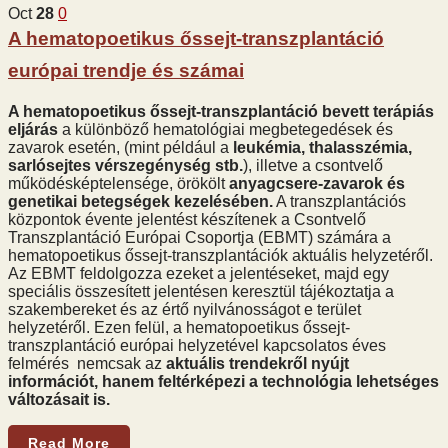
Oct
28
0
A hematopoetikus őssejt-transzplantáció
európai trendje és számai
A hematopoetikus őssejt-transzplantáció bevett terápiás
eljárás
a különböző hematológiai megbetegedések és
zavarok esetén, (mint például a
leukémia, thalasszémia,
sarlósejtes vérszegénység stb.
), illetve a csontvelő
működésképtelensége, örökölt
anyagcsere-zavarok és
genetikai betegségek kezelésében.
A transzplantációs
központok évente jelentést készítenek a Csontvelő
Transzplantáció Európai Csoportja (EBMT) számára a
hematopoetikus őssejt-transzplantációk aktuális helyzetéről.
Az EBMT feldolgozza ezeket a jelentéseket, majd egy
speciális összesített jelentésen keresztül tájékoztatja a
szakembereket és az értő nyilvánosságot e terület
helyzetéről. Ezen felül, a hematopoetikus őssejt-
transzplantáció európai helyzetével kapcsolatos éves
felmérés nemcsak az
aktuális trendekről nyújt
információt, hanem feltérképezi a technológia lehetséges
változásait is.
Read More