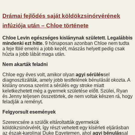
Drámai fejlődés saját köldökzsinórvérének
infúziója után – Chloe története
Chloe Levin egészséges kislánynak született. Legalábbis
mindenki ezt hitte.
9 hónaposan azonban Chloe nem tudta
a feje fölé emelni a jobb kezét, mászás helyett pedig csak
húzta a jobb lábát maga után.
Nem akarták feladni
Chloe egy éves volt, amikor olyan
agyi sérülés
sel
diagnosztizálták, amely jobb testfelének bénulását okozta. A
kislány orvosa szerint a sérülés egy stroke miatt
keletkezhetett még a gyermek születése előtt. Szülei, Ryan
és Jenny teljesen összetörtek, de nem voltak készen rá, hogy
feladják a reményt.
Felgyorsult események
Szerencsére a szülők eltároltatták gyermekük
köldökzsinórvérét, így részt vehetett egy kísérleti eljárásban
az észak-karolinai Duke Egyetemen, ahol
agyi bénulás
sal