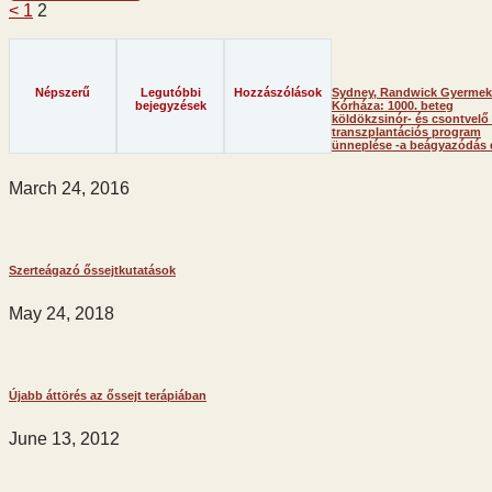
<
1
2
Népszerű
Legutóbbi
Hozzászólások
Sydney, Randwick Gyermek
bejegyzések
Kórháza: 1000. beteg
köldökzsinór- és csontvelő 
transzplantációs program
ünneplése -a beágyazódás 
March 24, 2016
Szerteágazó őssejtkutatások
May 24, 2018
Újabb áttörés az őssejt terápiában
June 13, 2012