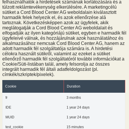
felhasználhatók a hirdetések számának korlátozására és a
túlzott reklámtevékenység elkerülésére. A marketingcélú
sütiket a Cord Blood Center AG weboldalain kiválasztott
harmadik felek helyezik el, és azok ellenőrzése alá
tartoznak. Következésképpen azok az ügyfelek, akik
meglátogatják a Cord Blood Center AG weboldalait és
elfogadják az ilyen kategóriájú sütiket, egyben e harmadik fél
ügyfeleivé válnak, és hozzájárulnak azok használatához és
alkalmazásához nemcsak Cord Blood Center AG, hanem az
adott harmadik fél szolgáltatója számára is. A hirdetési
célokra használt sütikről, valamint az ezeket a sütiket
ellenőrző harmadik fél szolgáltatóról további információkat a
Cookie/Süti-listában talál, amely felsorolja az összes
integrált harmadik fél általi adatfeldolgozást (pl.
címkék/szkriptek/pixelek).
Cookie
Duration
fr
3 months
IDE
1 year 24 days
MUID
1 year 24 days
test_cookie
15 minutes