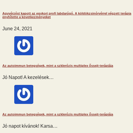
Agyvérzést kapott az egykori profi labdarúgó. A köldökzsinórvérrel végzett terápia
enyhítette a következményeket
June 24, 2021
Az autoimmun betegségek, mint a szklerózis multiplex őssejt-terápiája
Jó Napot! A kezelések…
Az autoimmun betegségek, mint a szklerózis multiplex őssejt-terápiája
Jó napot kívánok! Karsa…