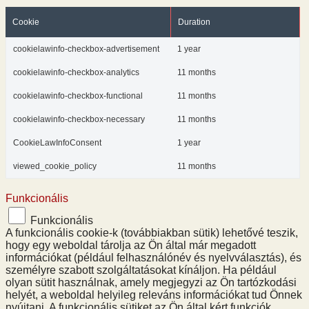
Cookie
Duration
cookielawinfo-checkbox-advertisement
1 year
cookielawinfo-checkbox-analytics
11 months
cookielawinfo-checkbox-functional
11 months
cookielawinfo-checkbox-necessary
11 months
CookieLawInfoConsent
1 year
viewed_cookie_policy
11 months
Funkcionális
Funkcionális
A funkcionális cookie-k (továbbiakban sütik) lehetővé teszik,
hogy egy weboldal tárolja az Ön által már megadott
információkat (például felhasználónév és nyelvválasztás), és
személyre szabott szolgáltatásokat kínáljon. Ha például
olyan sütit használnak, amely megjegyzi az Ön tartózkodási
helyét, a weboldal helyileg releváns információkat tud Önnek
nyújtani. A funkcionális sütiket az Ön által kért funkciók