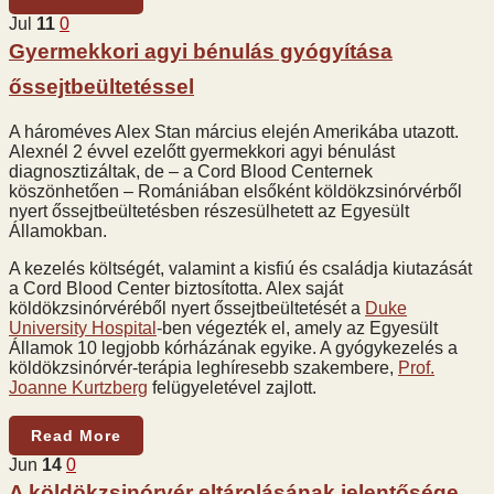
Jul
11
0
Gyermekkori agyi bénulás gyógyítása
őssejtbeültetéssel
A hároméves Alex Stan március elején Amerikába utazott.
Alexnél 2 évvel ezelőtt gyermekkori agyi bénulást
diagnosztizáltak, de – a Cord Blood Centernek
köszönhetően – Romániában elsőként köldökzsinórvérből
nyert őssejtbeültetésben részesülhetett az Egyesült
Államokban.
A kezelés költségét, valamint a kisfiú és családja kiutazását
a Cord Blood Center biztosította. Alex saját
köldökzsinórvéréből nyert őssejtbeültetését a
Duke
University Hospital
-ben végezték el, amely az Egyesült
Államok 10 legjobb kórházának egyike. A gyógykezelés a
köldökzsinórvér-terápia leghíresebb szakembere,
Prof.
Joanne Kurtzberg
felügyeletével zajlott.
Read More
Jun
14
0
A köldökzsinórvér eltárolásának jelentősége