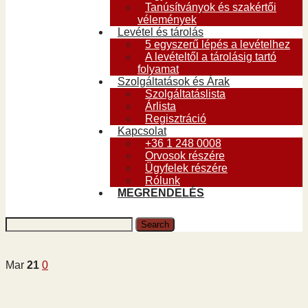
Tanúsítványok és szakértői
vélemények
Levétel és tárolás
5 egyszerű lépés a levételhez
A levételtől a tárolásig tartó
folyamat
Szolgáltatások és Árak
Szolgáltatáslista
Árlista
Regisztráció
Kapcsolat
+36 1 248 0008
Orvosok részére
Ügyfelek részére
Rólunk
MEGRENDELÉS
Mar
21
0