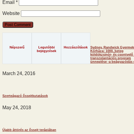
Email
*
Website
Népszerű
Legutóbbi
Hozzászólások
Sydney, Randwick Gyermek
bejegyzések
Kórháza: 1000. beteg
köldökzsinór- és csontvelő 
transzplantációs program
ünneplése -a beágyazódás 
March 24, 2016
Szerteágazó őssejtkutatások
May 24, 2018
Újabb áttörés az őssejt terápiában