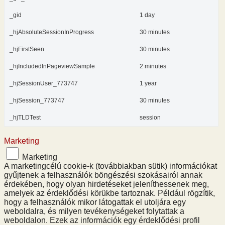
_gid
1 day
_hjAbsoluteSessionInProgress
30 minutes
_hjFirstSeen
30 minutes
_hjIncludedInPageviewSample
2 minutes
_hjSessionUser_773747
1 year
_hjSession_773747
30 minutes
_hjTLDTest
session
Marketing
Marketing
A marketingcélú cookie-k (továbbiakban sütik) információkat
gyűjtenek a felhasználók böngészési szokásairól annak
érdekében, hogy olyan hirdetéseket jeleníthessenek meg,
amelyek az érdeklődési körükbe tartoznak. Például rögzítik,
hogy a felhasználók mikor látogattak el utoljára egy
weboldalra, és milyen tevékenységeket folytattak a
weboldalon. Ezek az információk egy érdeklődési profil