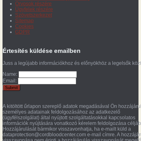
Orvosok részére
Ügyfelek részére
Szövetszerkezet
Sitemap
Cookies
GDPR
Értesítés küldése emailben
Juss a legújabb információkhoz és előnyökhöz a legelsők köz
Name:
Email:
A kitöltött űrlapon szereplő adatok megadásával Ön hozzájáru
személyes adatainak feldolgozásához az adatkezelő
(ügyfélszolgálat) által nyújtott szolgáltatásokkal kapcsolatos
információk nyújtására vonatkozó kérelem feldolgozása céljáb
Hozzájárulását bármikor visszavonhatja, ha e-mailt küld a
dataprotection@cordbloodcenter.com e-mail címre. A hozzájár
visszavonása nem érinti a hozzájárulás visszavonását megel