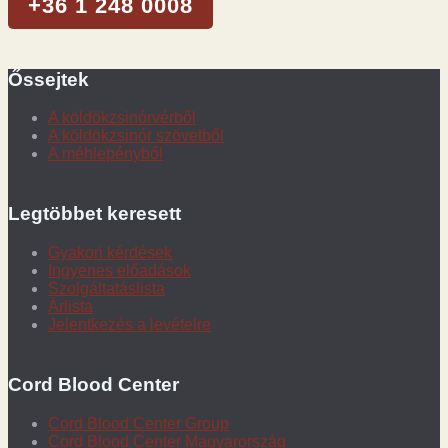
+36 1 248 0008
Őssejtek
A köldökzsinórvérből
A köldökzsinór szövetből
A méhlepényből
Legtöbbet keresett
Gyakori kérdések
Ingyenes előadások
Szolgáltatáslista
Árlista
Jelentkezés a levételre
Cord Blood Center
Cord Blood Center Group
Cord Blood Center Magyarország