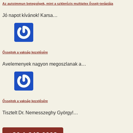
Az autoimmun betegségek, mint a szklerózis multiplex őssejt-terápiája
Jó napot kívánok! Karsa…
Őssejtek a vakság kezelésére
Avelemenyek nagyon megoszlanak a…
Őssejtek a vakság kezelésére
Tisztelt Dr. Nemesszeghy György!…