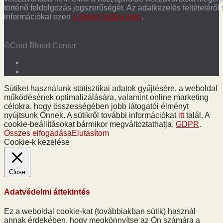
történő feldolgozás jogszerűségét. Az adatkezelés feltételéről
információkat ezen
a linken találja meg
.
©Cord Blood Center
Sütiket használunk statisztikai adatok gyűjtésére, a weboldal
működésének optimalizálására, valamint online marketing
célokra, hogy összességében jobb látogatói élményt
nyújtsunk Önnek. A sütikről további információkat
itt
talál. A
cookie-beállításokat bármikor megváltoztathatja.
GDPR
.
Összes elfogadása
Elutasítom
Cookie-k kezelése
Close
Adatvédelmi áttekintés
Ez a weboldal cookie-kat (továbbiakban sütik) használ
annak érdekében, hogy megkönnyítse az Ön számára a