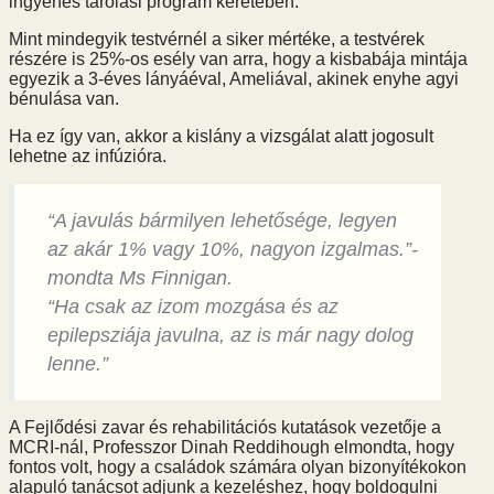
ingyenes tárolási program keretében.
Mint mindegyik testvérnél a siker mértéke, a testvérek
részére is 25%-os esély van arra, hogy a kisbabája mintája
egyezik a 3-éves lányáéval, Ameliával, akinek enyhe agyi
bénulása van.
Ha ez így van, akkor a kislány a vizsgálat alatt jogosult
lehetne az infúzióra.
“A javulás bármilyen lehetősége, legyen
az akár 1% vagy 10%, nagyon izgalmas.”-
mondta Ms Finnigan.
“Ha csak az izom mozgása és az
epilepsziája javulna, az is már nagy dolog
lenne.”
A Fejlődési zavar és rehabilitációs kutatások vezetője a
MCRI-nál, Professzor Dinah Reddihough elmondta, hogy
fontos volt, hogy a családok számára olyan bizonyítékokon
alapuló tanácsot adjunk a kezeléshez, hogy boldogulni