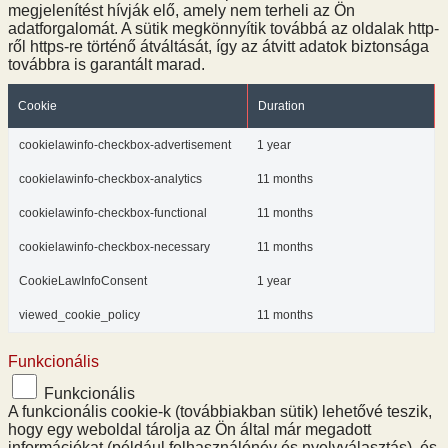
megjelenítést hívják elő, amely nem terheli az Ön
adatforgalomát. A sütik megkönnyítik továbbá az oldalak http-
ről https-re történő átváltását, így az átvitt adatok biztonsága
továbbra is garantált marad.
Cookie
Duration
cookielawinfo-checkbox-advertisement
1 year
cookielawinfo-checkbox-analytics
11 months
cookielawinfo-checkbox-functional
11 months
cookielawinfo-checkbox-necessary
11 months
CookieLawInfoConsent
1 year
viewed_cookie_policy
11 months
Funkcionális
Funkcionális
A funkcionális cookie-k (továbbiakban sütik) lehetővé teszik,
hogy egy weboldal tárolja az Ön által már megadott
információkat (például felhasználónév és nyelvválasztás), és