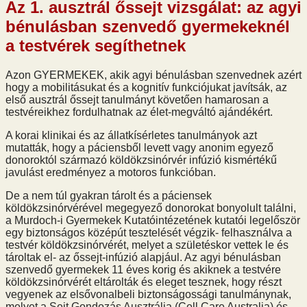
Az 1. ausztrál őssejt vizsgálat: az agyi
bénulásban szenvedő gyermekeknél
a testvérek segíthetnek
Azon GYERMEKEK, akik agyi bénulásban szenvednek azért
hogy a mobilitásukat és a kognitív funkciójukat javítsák, az
első ausztrál őssejt tanulmányt követően hamarosan a
testvéreikhez fordulhatnak az élet-megváltó ajándékért.
A korai klinikai és az állatkísérletes tanulmányok azt
mutatták, hogy a páciensből levett vagy anonim egyező
donoroktól származó köldökzsinórvér infúzió kismértékű
javulást eredményez a motoros funkcióban.
De a nem túl gyakran tárolt és a páciensek
köldökzsinórvérével megegyező donorokat bonyolult találni,
a Murdoch-i Gyermekek Kutatóintézetének kutatói legelőször
egy biztonságos középút tesztelését végzik- felhasználva a
testvér köldökzsinórvérét, melyet a születéskor vettek le és
tároltak el- az őssejt-infúzió alapjául. Az agyi bénulásban
szenvedő gyermekek 11 éves korig és akiknek a testvére
köldökzsinórvérét eltárolták és eleget tesznek, hogy részt
vegyenek az elsővonalbeli biztonságossági tanulmánynak,
melyet a Sejt Gondozás Ausztrália (Cell Care Australia) és