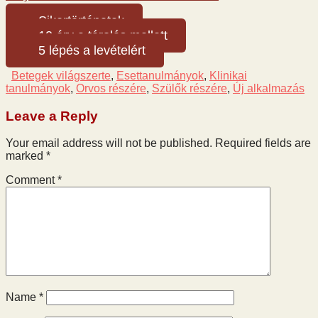
Sikertörténetek
10 érv a tárolás mellett
5 lépés a levételért
Betegek világszerte
,
Esettanulmányok
,
Klinikai
tanulmányok
,
Orvos részére
,
Szülők részére
,
Új alkalmazás
Leave a Reply
Your email address will not be published.
Required fields are
marked
*
Comment
*
Name
*