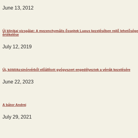
June 13, 2012
Új klinikai vizsgálat: A mezenchymális őssejtek Lupus kezelésében rejlő lehetőség
értékelése
July 12, 2019
Új, köldökzsinórvérből előállított gyógyszert engedélyeztek a vérrák kezelésére
June 22, 2023
A bátor Andrej
July 29, 2021