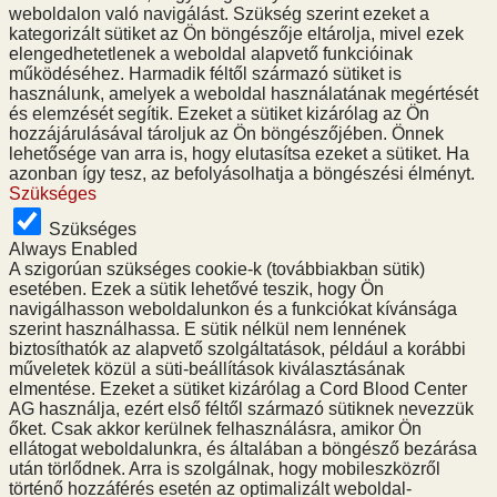
weboldalon való navigálást. Szükség szerint ezeket a
kategorizált sütiket az Ön böngészője eltárolja, mivel ezek
elengedhetetlenek a weboldal alapvető funkcióinak
működéséhez. Harmadik féltől származó sütiket is
használunk, amelyek a weboldal használatának megértését
és elemzését segítik. Ezeket a sütiket kizárólag az Ön
hozzájárulásával tároljuk az Ön böngészőjében. Önnek
lehetősége van arra is, hogy elutasítsa ezeket a sütiket. Ha
azonban így tesz, az befolyásolhatja a böngészési élményt.
Szükséges
Szükséges
Always Enabled
A szigorúan szükséges cookie-k (továbbiakban sütik)
esetében. Ezek a sütik lehetővé teszik, hogy Ön
navigálhasson weboldalunkon és a funkciókat kívánsága
szerint használhassa. E sütik nélkül nem lennének
biztosíthatók az alapvető szolgáltatások, például a korábbi
műveletek közül a süti-beállítások kiválasztásának
elmentése. Ezeket a sütiket kizárólag a Cord Blood Center
AG használja, ezért első féltől származó sütiknek nevezzük
őket. Csak akkor kerülnek felhasználásra, amikor Ön
ellátogat weboldalunkra, és általában a böngésző bezárása
után törlődnek. Arra is szolgálnak, hogy mobileszközről
történő hozzáférés esetén az optimalizált weboldal-