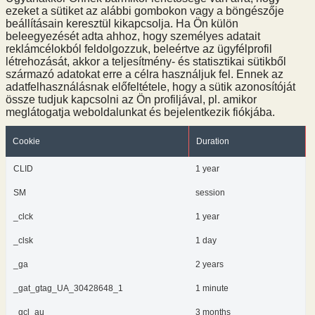
ezeket a sütiket az alábbi gombokon vagy a böngészője
beállításain keresztül kikapcsolja. Ha Ön külön
beleegyezését adta ahhoz, hogy személyes adatait
reklámcélokból feldolgozzuk, beleértve az ügyfélprofil
létrehozását, akkor a teljesítmény- és statisztikai sütikből
származó adatokat erre a célra használjuk fel. Ennek az
adatfelhasználásnak előfeltétele, hogy a sütik azonosítóját
össze tudjuk kapcsolni az Ön profiljával, pl. amikor
meglátogatja weboldalunkat és bejelentkezik fiókjába.
Cookie
Duration
CLID
1 year
SM
session
_clck
1 year
_clsk
1 day
_ga
2 years
_gat_gtag_UA_30428648_1
1 minute
_gcl_au
3 months