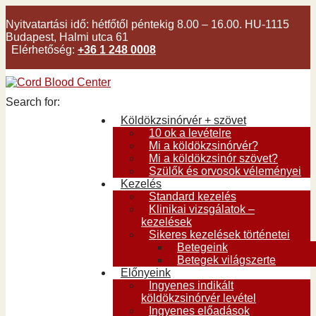
Nyitvatartási idő:
hétfőtől péntekig 8.00 – 16.00. HU-1115
Budapest, Halmi utca 61
Elérhetőség:
+36 1 248 0008
Search for:
Köldökzsinórvér + szövet
10 ok a levételre
Mi a köldökzsinórvér?
Mi a köldökzsinór szövet?
Szülők és orvosok véleményei
Kezelés
Standard kezelés
Klinikai vizsgálatok –
kezelések
Sikeres kezelések történetei
Betegeink
Betegek világszerte
Előnyeink
Ingyenes indikált
köldökzsinórvér levétel
Ingyenes előadások