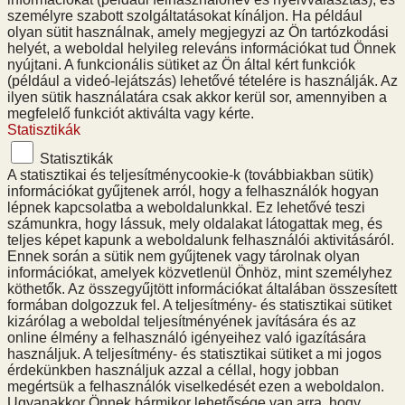
személyre szabott szolgáltatásokat kínáljon. Ha például
olyan sütit használnak, amely megjegyzi az Ön tartózkodási
helyét, a weboldal helyileg releváns információkat tud Önnek
nyújtani. A funkcionális sütiket az Ön által kért funkciók
(például a videó-lejátszás) lehetővé tételére is használják. Az
ilyen sütik használatára csak akkor kerül sor, amennyiben a
megfelelő funkciót aktiválta vagy kérte.
Statisztikák
Statisztikák
A statisztikai és teljesítménycookie-k (továbbiakban sütik)
információkat gyűjtenek arról, hogy a felhasználók hogyan
lépnek kapcsolatba a weboldalunkkal. Ez lehetővé teszi
számunkra, hogy lássuk, mely oldalakat látogattak meg, és
teljes képet kapunk a weboldalunk felhasználói aktivitásáról.
Ennek során a sütik nem gyűjtenek vagy tárolnak olyan
információkat, amelyek közvetlenül Önhöz, mint személyhez
köthetők. Az összegyűjtött információkat általában összesített
formában dolgozzuk fel. A teljesítmény- és statisztikai sütiket
kizárólag a weboldal teljesítményének javítására és az
online élmény a felhasználó igényeihez való igazítására
használjuk. A teljesítmény- és statisztikai sütiket a mi jogos
érdekünkben használjuk azzal a céllal, hogy jobban
megértsük a felhasználók viselkedését ezen a weboldalon.
Ugyanakkor Önnek bármikor lehetősége van arra, hogy