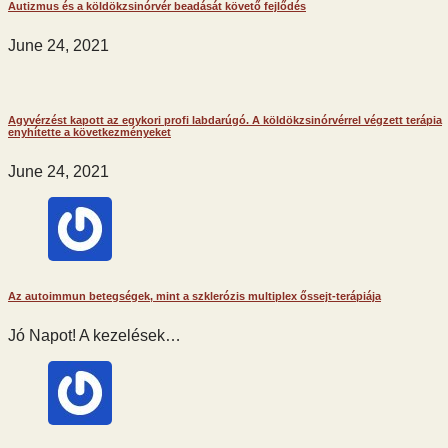
Autizmus és a köldökzsinórvér beadását követő fejlődés
June 24, 2021
Agyvérzést kapott az egykori profi labdarúgó. A köldökzsinórvérrel végzett terápia
enyhítette a következményeket
June 24, 2021
Az autoimmun betegségek, mint a szklerózis multiplex őssejt-terápiája
Jó Napot! A kezelések…