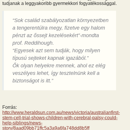
tudjanak a leggyakoribb gyermekkori fogyatékossággal.
“Sok család szabályozatlan környezetben
a tengerentúlra megy, fizetve egy halom
pénzt az őssejt kezelésekért”-mondta
prof. Reddihough.
“Egyesek azt sem tudják, hogy milyen
típusú sejteket kapnak igazából.”
Ők olyan helyekre mennek, ahol ez elég
veszélyes lehet, így tesztelnünk kell a
biztonságot is itt.”
Forrás:
http://www.heraldsun.com.au/news/victoria/australianfirst-
stem-cell-trial-shows-children-with-cerebral-palsy-could-
help-siblings/news-
story/8aad09bb71ffc5a3a9a6fa748dd8b5ff