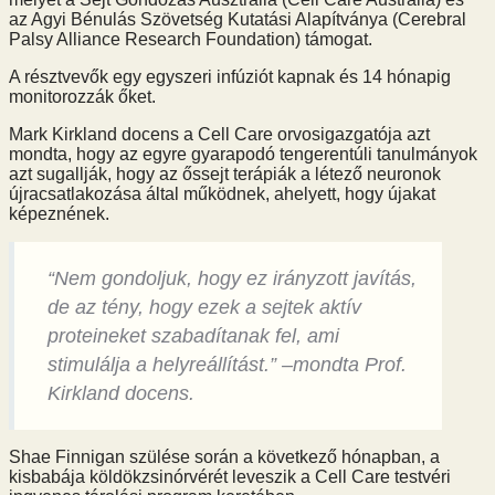
az Agyi Bénulás Szövetség Kutatási Alapítványa (Cerebral
Palsy Alliance Research Foundation) támogat.
A résztvevők egy egyszeri infúziót kapnak és 14 hónapig
monitorozzák őket.
Mark Kirkland docens a Cell Care orvosigazgatója azt
mondta, hogy az egyre gyarapodó tengerentúli tanulmányok
azt sugallják, hogy az őssejt terápiák a létező neuronok
újracsatlakozása által működnek, ahelyett, hogy újakat
képeznének.
“Nem gondoljuk, hogy ez irányzott javítás,
de az tény, hogy ezek a sejtek aktív
proteineket szabadítanak fel, ami
stimulálja a helyreállítást.” –mondta Prof.
Kirkland docens.
Shae Finnigan szülése során a következő hónapban, a
kisbabája köldökzsinórvérét leveszik a Cell Care testvéri