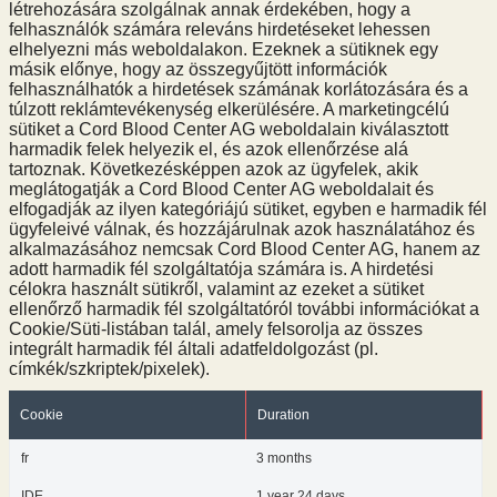
létrehozására szolgálnak annak érdekében, hogy a
felhasználók számára releváns hirdetéseket lehessen
elhelyezni más weboldalakon. Ezeknek a sütiknek egy
másik előnye, hogy az összegyűjtött információk
felhasználhatók a hirdetések számának korlátozására és a
túlzott reklámtevékenység elkerülésére. A marketingcélú
sütiket a Cord Blood Center AG weboldalain kiválasztott
harmadik felek helyezik el, és azok ellenőrzése alá
tartoznak. Következésképpen azok az ügyfelek, akik
meglátogatják a Cord Blood Center AG weboldalait és
elfogadják az ilyen kategóriájú sütiket, egyben e harmadik fél
ügyfeleivé válnak, és hozzájárulnak azok használatához és
alkalmazásához nemcsak Cord Blood Center AG, hanem az
adott harmadik fél szolgáltatója számára is. A hirdetési
célokra használt sütikről, valamint az ezeket a sütiket
ellenőrző harmadik fél szolgáltatóról további információkat a
Cookie/Süti-listában talál, amely felsorolja az összes
integrált harmadik fél általi adatfeldolgozást (pl.
címkék/szkriptek/pixelek).
Cookie
Duration
fr
3 months
IDE
1 year 24 days