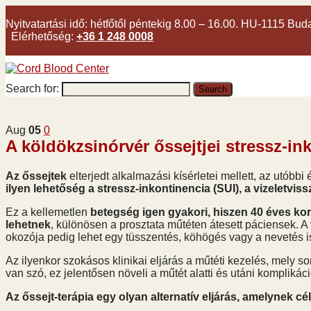
Nyitvatartási idő:
hétfőtől péntekig 8.00 – 16.00. HU-1115 Bud
Elérhetőség:
+36 1 248 0008
Search for:
Aug
05
0
A köldökzsinórvér őssejtjei stressz-in
Az őssejtek
elterjedt alkalmazási kísérletei mellett, az utóbb
ilyen lehetőség a stressz-inkontinencia (SUI), a vizeletvis
Ez a kellemetlen
betegség igen gyakori, hiszen 40 éves kor f
lehetnek
, különösen a prosztata műtéten átesett páciensek. A
okozója pedig lehet egy tüsszentés, köhögés vagy a nevetés i
Az ilyenkor szokásos klinikai eljárás a műtéti kezelés, mely s
van szó, ez jelentősen növeli a műtét alatti és utáni komplikác
Az őssejt-terápia egy olyan alternatív eljárás, amelynek célj