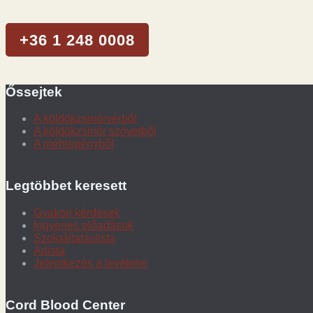
+36 1 248 0008
Őssejtek
A köldökzsinórvérből
A köldökzsinór szövetből
A méhlepényből
Legtöbbet keresett
Gyakori kérdések
Ingyenes előadások
Szolgáltatáslista
Árlista
Jelentkezés a levételre
Cord Blood Center