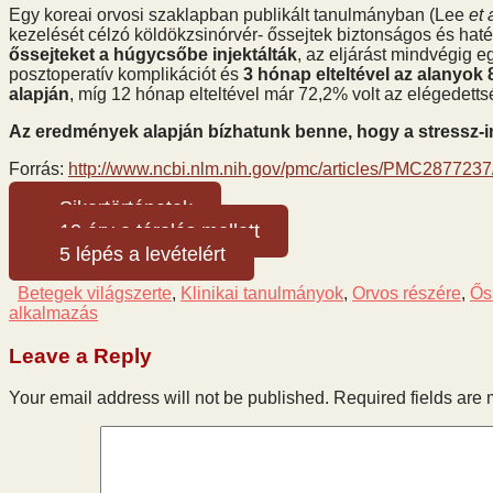
Egy koreai orvosi szaklapban publikált tanulmányban (Lee
et 
kezelését célzó köldökzsinórvér- őssejtek biztonságos és hat
őssejteket a húgycsőbe injektálták
, az eljárást mindvégig 
posztoperatív komplikációt és
3 hónap elteltével az alanyok
alapján
, míg 12 hónap elteltével már 72,2% volt az elégedetts
Az eredmények alapján bízhatunk benne, hogy a stressz-
Forrás:
http://www.ncbi.nlm.nih.gov/pmc/articles/PMC2877237
Sikertörténetek
10 érv a tárolás mellett
5 lépés a levételért
Betegek világszerte
,
Klinikai tanulmányok
,
Orvos részére
,
Őss
alkalmazás
Leave a Reply
Your email address will not be published.
Required fields are