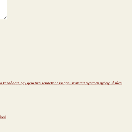
 kezdődött, egy genetikai rendellenességgel született gyermek gyógyulásával
óval