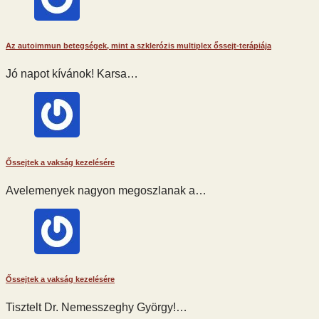
Az autoimmun betegségek, mint a szklerózis multiplex őssejt-terápiája
Jó napot kívánok! Karsa…
Őssejtek a vakság kezelésére
Avelemenyek nagyon megoszlanak a…
Őssejtek a vakság kezelésére
Tisztelt Dr. Nemesszeghy György!…