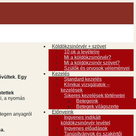
Köldökzsinórvér + szövet
10 ok a levételre
Mi a köldökzsinórvér?
Mi a köldökzsinór szövet?
Szülők és orvosok véleményei
Kezelés
ővültek
.
Egy
Standard kezelés
Klinikai vizsgálatok –
kezelések
ntettek
Sikeres kezelések történetei
ki, a nyomás
Betegeink
Betegek világszerte
Előnyeink
idegen anyagról
Ingyenes indikált
köldökzsinórvér levétel
Ingyenes előadások
sa.
Tanúsítványok és szakértői