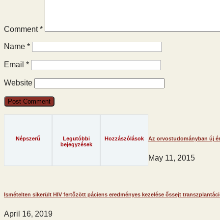
Comment
*
Name
*
Email
*
Website
Népszerű
Legutóbbi
Hozzászólások
Az orvostudományban új éra
bejegyzések
May 11, 2015
Ismételten sikerült HIV fertőzött páciens eredményes kezelése őssejt transzplantáci
April 16, 2019