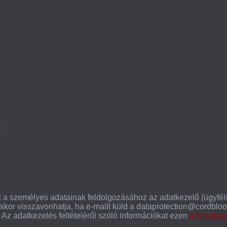
t
 a személyes adatainak feldolgozásához az adatkezelő (ügyfélszo
ikor visszavonhatja, ha e-mailt küld a dataprotection@cordbloo
Az adatkezelés feltételéről szóló információkat ezen
a linken t