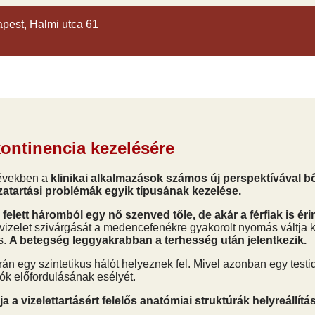
apest, Halmi utca 61
kontinencia kezelésére
i években a
klinikai alkalmazások számos új perspektívával b
szatartási problémák egyik típusának kezelése.
elett háromból egy nő szenved tőle, de akár a férfiak is éri
 vizelet szivárgását a medencefenékre gyakorolt nyomás váltja 
s.
A betegség leggyakrabban a terhesség után jelentkezik.
orán egy szintetikus hálót helyeznek fel. Mivel azonban egy test
iók előfordulásának esélyét.
a a vizelettartásért felelős anatómiai struktúrák helyreállítá