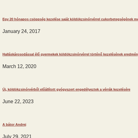
Egy 20 hónapos csöppség kezelése saját köldökzsinórvérrel cukorbetegségének m
January 24, 2017
Halláskárosodással élő gyermekek köldökzsinórvérrel történő kezelésének eredmén
March 12, 2020
Új, köldökzsinórvérből előállított gyógyszert engedélyeztek a vérrák kezelésére
June 22, 2023
A bátor Andrej
July 29, 2021