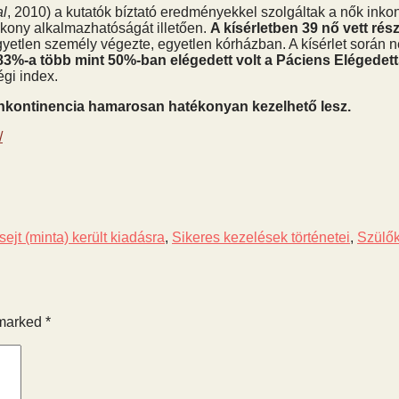
al
, 2010) a kutatók bíztató eredményekkel szolgáltak a nők inko
ékony alkalmazhatóságát illetően.
A kísérletben 39 nő vett rész
egyetlen személy végezte, egyetlen kórházban. A kísérlet során 
 83%-a több mint 50%-ban elégedett volt a Páciens Elégedett
égi index.
inkontinencia hamarosan hatékonyan kezelhető lesz.
/
ejt (minta) került kiadásra
,
Sikeres kezelések történetei
,
Szülők
 marked
*