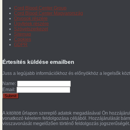
Cord Blood Center Group
Cord Blood Center Magyarország
Orvosok részére
Ügyfelek részére
Szövetszerkezet
Sitemap
Cookies
GDPR
Értesítés küldése emailben
Juss a legújabb információkhoz és előnyökhöz a legelsők köz
Name:
Email:
A kitöltött űrlapon szereplő adatok megadásával Ön hozzájárul
vonatkozó kérelem feldolgozása céljából. Hozzájárulását bárm
visszavonását megelőzően történő feldolgozás jogszerűségét. 