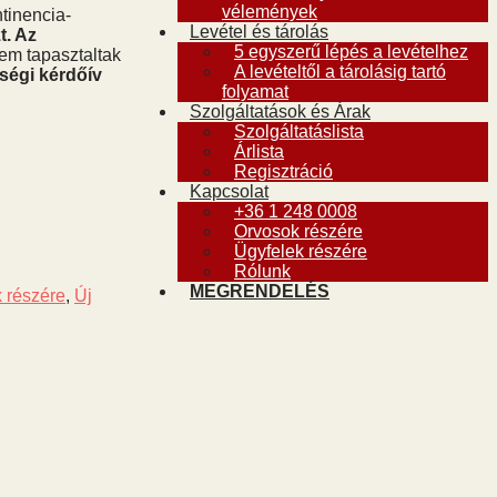
vélemények
ntinencia-
Levétel és tárolás
t. Az
5 egyszerű lépés a levételhez
nem tapasztaltak
A levételtől a tárolásig tartó
ségi kérdőív
folyamat
Szolgáltatások és Árak
Szolgáltatáslista
Árlista
Regisztráció
Kapcsolat
+36 1 248 0008
Orvosok részére
Ügyfelek részére
Rólunk
MEGRENDELÉS
 részére
,
Új