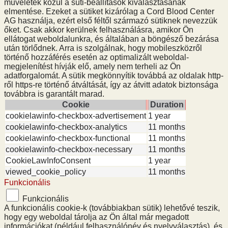
műveletek közül a süti-beállítások kiválasztásának
elmentése. Ezeket a sütiket kizárólag a Cord Blood Center
AG használja, ezért első féltől származó sütiknek nevezzük
őket. Csak akkor kerülnek felhasználásra, amikor Ön
ellátogat weboldalunkra, és általában a böngésző bezárása
után törlődnek. Arra is szolgálnak, hogy mobileszközről
történő hozzáférés esetén az optimalizált weboldal-
megjelenítést hívják elő, amely nem terheli az Ön
adatforgalomát. A sütik megkönnyítik továbbá az oldalak http-
ről https-re történő átváltását, így az átvitt adatok biztonsága
továbbra is garantált marad.
Cookie
Duration
cookielawinfo-checkbox-advertisement
1 year
cookielawinfo-checkbox-analytics
11 months
cookielawinfo-checkbox-functional
11 months
cookielawinfo-checkbox-necessary
11 months
CookieLawInfoConsent
1 year
viewed_cookie_policy
11 months
Funkcionális
Funkcionális
A funkcionális cookie-k (továbbiakban sütik) lehetővé teszik,
hogy egy weboldal tárolja az Ön által már megadott
információkat (például felhasználónév és nyelvválasztás), és