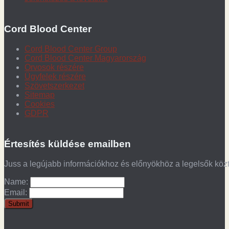
Cord Blood Center
Cord Blood Center Group
Cord Blood Center Magyarország
Orvosok részére
Ügyfelek részére
Szövetszerkezet
Sitemap
Cookies
GDPR
Értesítés küldése emailben
Juss a legújabb információkhoz és előnyökhöz a legelsők köz
Name:
Email: