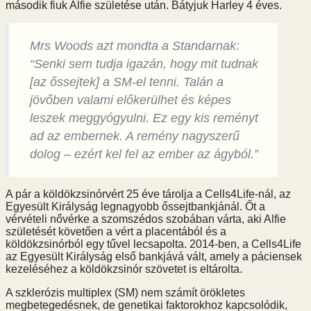
második fiuk Alfie születése után. Bátyjuk Harley 4 éves.
Mrs Woods azt mondta a Standarnak:
“Senki sem tudja igazán, hogy mit tudnak
[az őssejtek] a SM-el tenni. Talán a
jövőben valami előkerülhet és képes
leszek meggyógyulni. Ez egy kis reményt
ad az embernek. A remény nagyszerű
dolog – ezért kel fel az ember az ágyból.”
A pár a köldökzsinórvért 25 éve tárolja a Cells4Life-nál, az
Egyesült Királyság legnagyobb őssejtbankjánál. Őt a
vérvételi nővérke a szomszédos szobában várta, aki Alfie
születését követően a vért a placentából és a
köldökzsinórból egy tűvel lecsapolta. 2014-ben, a Cells4Life
az Egyesült Királyság első bankjává vált, amely a páciensek
kezeléséhez a köldökzsinór szövetet is eltárolta.
A szklerózis multiplex (SM) nem számít örökletes
megbetegedésnek, de genetikai faktorokhoz kapcsolódik,