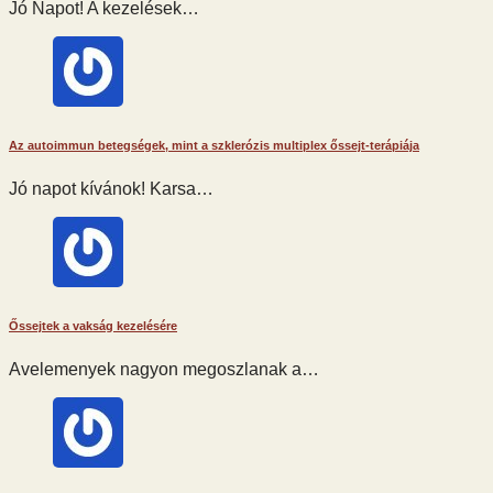
Jó Napot! A kezelések…
Az autoimmun betegségek, mint a szklerózis multiplex őssejt-terápiája
Jó napot kívánok! Karsa…
Őssejtek a vakság kezelésére
Avelemenyek nagyon megoszlanak a…