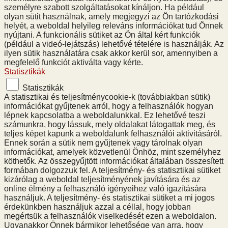
személyre szabott szolgáltatásokat kínáljon. Ha például
olyan sütit használnak, amely megjegyzi az Ön tartózkodási
helyét, a weboldal helyileg releváns információkat tud Önnek
nyújtani. A funkcionális sütiket az Ön által kért funkciók
(például a videó-lejátszás) lehetővé tételére is használják. Az
ilyen sütik használatára csak akkor kerül sor, amennyiben a
megfelelő funkciót aktiválta vagy kérte.
Statisztikák
Statisztikák
A statisztikai és teljesítménycookie-k (továbbiakban sütik)
információkat gyűjtenek arról, hogy a felhasználók hogyan
lépnek kapcsolatba a weboldalunkkal. Ez lehetővé teszi
számunkra, hogy lássuk, mely oldalakat látogattak meg, és
teljes képet kapunk a weboldalunk felhasználói aktivitásáról.
Ennek során a sütik nem gyűjtenek vagy tárolnak olyan
információkat, amelyek közvetlenül Önhöz, mint személyhez
köthetők. Az összegyűjtött információkat általában összesített
formában dolgozzuk fel. A teljesítmény- és statisztikai sütiket
kizárólag a weboldal teljesítményének javítására és az
online élmény a felhasználó igényeihez való igazítására
használjuk. A teljesítmény- és statisztikai sütiket a mi jogos
érdekünkben használjuk azzal a céllal, hogy jobban
megértsük a felhasználók viselkedését ezen a weboldalon.
Ugyanakkor Önnek bármikor lehetősége van arra, hogy