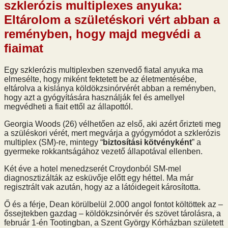
szklerózis multiplexes anyuka:
Eltárolom a születéskori vért abban a
reményben, hogy majd megvédi a
fiaimat
Egy szklerózis multiplexben szenvedő fiatal anyuka ma
elmesélte, hogy miként fektetett be az életmentésébe,
eltárolva a kislánya köldökzsinórvérét abban a reményben,
hogy azt a gyógyítására használják fel és amellyel
megvédheti a fiait ettől az állapottól.
Georgia Woods (26) vélhetően az első, aki azért őrizteti meg
a szüléskori vérét, mert megvárja a gyógymódot a szklerózis
multiplex (SM)-re, mintegy “
biztosítási kötvényként
” a
gyermeke rokkantságához vezető állapotával ellenben.
Két éve a hotel menedzserét Croydonból SM-mel
diagnosztizálták az esküvője előtt egy héttel. Ma már
regisztrált vak azután, hogy az a látóidegeit károsította.
Ő és a férje, Dean körülbelül 2.000 angol fontot költöttek az –
őssejtekben gazdag – köldökzsinórvér és szövet tárolásra, a
február 1-én Tootingban, a Szent György Kórházban született