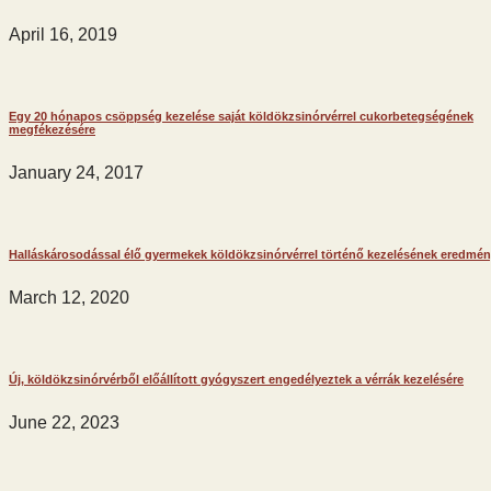
April 16, 2019
Egy 20 hónapos csöppség kezelése saját köldökzsinórvérrel cukorbetegségének
megfékezésére
January 24, 2017
Halláskárosodással élő gyermekek köldökzsinórvérrel történő kezelésének eredmén
March 12, 2020
Új, köldökzsinórvérből előállított gyógyszert engedélyeztek a vérrák kezelésére
June 22, 2023