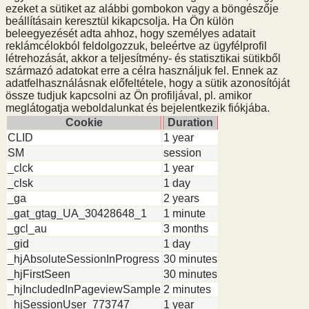
ezeket a sütiket az alábbi gombokon vagy a böngészője
beállításain keresztül kikapcsolja. Ha Ön külön
beleegyezését adta ahhoz, hogy személyes adatait
reklámcélokból feldolgozzuk, beleértve az ügyfélprofil
létrehozását, akkor a teljesítmény- és statisztikai sütikből
származó adatokat erre a célra használjuk fel. Ennek az
adatfelhasználásnak előfeltétele, hogy a sütik azonosítóját
össze tudjuk kapcsolni az Ön profiljával, pl. amikor
meglátogatja weboldalunkat és bejelentkezik fiókjába.
Cookie
Duration
CLID
1 year
SM
session
_clck
1 year
_clsk
1 day
_ga
2 years
_gat_gtag_UA_30428648_1
1 minute
_gcl_au
3 months
_gid
1 day
_hjAbsoluteSessionInProgress
30 minutes
_hjFirstSeen
30 minutes
_hjIncludedInPageviewSample
2 minutes
_hjSessionUser_773747
1 year