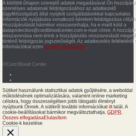
A kitöltött űrlapon szereplő adatok megadásával Ön hozzájáru
személyes adatainak feldolgozásához az adatkezelő
(ügyfélszolgálat) által nyújtott szolgáltatásokkal kapcsolatos
információk nyújtására vonatkozó kérelem feldolgozása céljáb
Hozzájárulását bármikor visszavonhatja, ha e-mailt küld a
dataprotection@cordbloodcenter.com e-mail címre. A hozzájár
visszavonása nem érinti a hozzájárulás visszavonását megel
történő feldolgozás jogszerűségét. Az adatkezelés feltételéről
információkat ezen
a linken találja meg
.
©Cord Blood Center
Sütiket használunk statisztikai adatok gyűjtésére, a weboldal
működésének optimalizálására, valamint online marketing
célokra, hogy összességében jobb látogatói élményt
nyújtsunk Önnek. A sütikről további információkat
itt
talál. A
cookie-beállításokat bármikor megváltoztathatja.
GDPR
.
Összes elfogadása
Elutasítom
Cookie-k kezelése