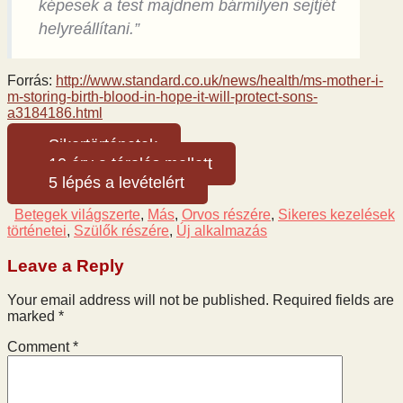
képesek a test majdnem bármilyen sejtjét
helyreállítani.”
Forrás:
http://www.standard.co.uk/news/health/ms-mother-i-
m-storing-birth-blood-in-hope-it-will-protect-sons-
a3184186.html
Sikertörténetek
10 érv a tárolás mellett
5 lépés a levételért
Betegek világszerte
,
Más
,
Orvos részére
,
Sikeres kezelések
történetei
,
Szülők részére
,
Új alkalmazás
Leave a Reply
Your email address will not be published.
Required fields are
marked
*
Comment
*