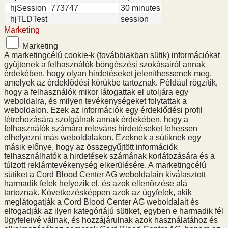
_hjSession_773747
30 minutes
_hjTLDTest
session
Marketing
Marketing
A marketingcélú cookie-k (továbbiakban sütik) információkat
gyűjtenek a felhasználók böngészési szokásairól annak
érdekében, hogy olyan hirdetéseket jeleníthessenek meg,
amelyek az érdeklődési körükbe tartoznak. Például rögzítik,
hogy a felhasználók mikor látogattak el utoljára egy
weboldalra, és milyen tevékenységeket folytattak a
weboldalon. Ezek az információk egy érdeklődési profil
létrehozására szolgálnak annak érdekében, hogy a
felhasználók számára releváns hirdetéseket lehessen
elhelyezni más weboldalakon. Ezeknek a sütiknek egy
másik előnye, hogy az összegyűjtött információk
felhasználhatók a hirdetések számának korlátozására és a
túlzott reklámtevékenység elkerülésére. A marketingcélú
sütiket a Cord Blood Center AG weboldalain kiválasztott
harmadik felek helyezik el, és azok ellenőrzése alá
tartoznak. Következésképpen azok az ügyfelek, akik
meglátogatják a Cord Blood Center AG weboldalait és
elfogadják az ilyen kategóriájú sütiket, egyben e harmadik fél
ügyfeleivé válnak, és hozzájárulnak azok használatához és