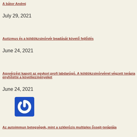
A bátor Andrej
July 29, 2021
Autizmus és a köldökzsinórvér beadását követő fejlődés
June 24, 2021
Agyvérzést kapott az egykori profi labdarúgó. A köldökzsinórvérrel végzett terápia
enyhítette a következményeket
June 24, 2021
Az autoimmun betegségek, mint a szklerózis multiplex őssejt-terápiája