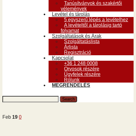
Tanúsítványok és szakértői
vélemények
Levétel és tárolás
5 egyszerű lépés a levételhez
A levételtől a tárolásig tartó
folyamat
Szolgáltatások és Árak
Szolgáltatáslista
Árlista
Regisztráció
Kapcsolat
+36 1 248 0008
Orvosok részére
Ügyfelek részére
Rólunk
MEGRENDELÉS
Feb
19
0