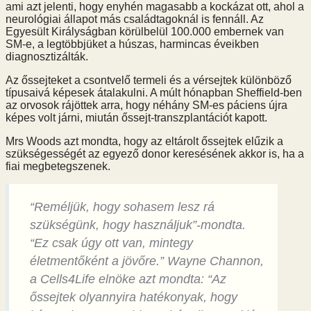
ami azt jelenti, hogy enyhén magasabb a kockázat ott, ahol a
neurológiai állapot más családtagoknál is fennáll. Az
Egyesült Királyságban körülbelül 100.000 embernek van
SM-e, a legtöbbjüket a húszas, harmincas éveikben
diagnosztizálták.
Az őssejteket a csontvelő termeli és a vérsejtek különböző
típusaivá képesek átalakulni. A múlt hónapban Sheffield-ben
az orvosok rájöttek arra, hogy néhány SM-es páciens újra
képes volt járni, miután őssejt-transzplantációt kapott.
Mrs Woods azt mondta, hogy az eltárolt őssejtek elűzik a
szükségességét az egyező donor keresésének akkor is, ha a
fiai megbetegszenek.
“Reméljük, hogy sohasem lesz rá
szükségünk, hogy használjuk”-mondta.
“Ez csak úgy ott van, mintegy
életmentőként a jövőre.” Wayne Channon,
a Cells4Life elnöke azt mondta: “Az
őssejtek olyannyira hatékonyak, hogy