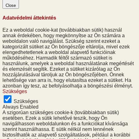
Close
Adatvédelmi áttekintés
Ez a weboldal cookie-kat (továbbiakban sütik) használ
annak érdekében, hogy megkönnyítse az Ön számára a
weboldalon való navigálást. Szükség szerint ezeket a
kategorizált sütiket az Ön böngészője eltárolja, mivel ezek
elengedhetetlenek a weboldal alapvető funkcióinak
működéséhez. Harmadik féltől származó sütiket is
használunk, amelyek a weboldal használatának megértését
és elemzését segítik. Ezeket a sütiket kizárólag az Ön
hozzájárulásával tároljuk az Ön böngészőjében. Önnek
lehetősége van arra is, hogy elutasítsa ezeket a sütiket. Ha
azonban így tesz, az befolyásolhatja a böngészési élményt.
Szükséges
Szükséges
Always Enabled
A szigorúan szükséges cookie-k (továbbiakban sütik)
esetében. Ezek a sütik lehetővé teszik, hogy Ön
navigálhasson weboldalunkon és a funkciókat kívánsága
szerint használhassa. E sütik nélkül nem lennének
biztosíthatók az alapvető szolgáltatások, például a korábbi