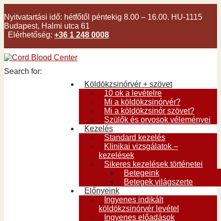
Nyitvatartási idő:
hétfőtől péntekig 8.00 – 16.00. HU-1115
Budapest, Halmi utca 61
Elérhetőség:
+36 1 248 0008
Search for:
Köldökzsinórvér + szövet
10 ok a levételre
Mi a köldökzsinórvér?
Mi a köldökzsinór szövet?
Szülők és orvosok véleményei
Kezelés
Standard kezelés
Klinikai vizsgálatok –
kezelések
Sikeres kezelések történetei
Betegeink
Betegek világszerte
Előnyeink
Ingyenes indikált
köldökzsinórvér levétel
Ingyenes előadások