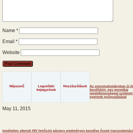
Name
*
Email
*
Website
Népszerű
Legutóbbi
Hozzászólások
Az orvostudományban új é
bejegyzések
kezdődött, egy genetikai
rendellenességgel született
gyermek gyógyulásával
May 11, 2015
Ismételten sikerült HIV fertőzött páciens eredményes kezelése őssejt transzplantáci