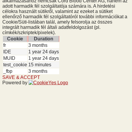
alkalmazásához nemcsak Cord Blood Center AG, hanem az
adott harmadik fél szolgáltatója számára is. A hirdetési
célokra használt sütikről, valamint az ezeket a sütiket
ellenőrző harmadik fél szolgáltatóról további információkat a
Cookie/Süti-listában talál, amely felsorolja az összes
integrált harmadik fél általi adatfeldolgozást (pl.
címkék/szkriptek/pixelek).
Cookie
Duration
fr
3 months
IDE
1 year 24 days
MUID
1 year 24 days
test_cookie
15 minutes
_fbp
3 months
SAVE & ACCEPT
Powered by