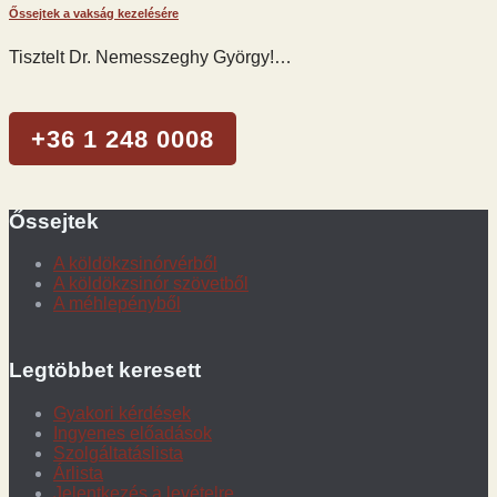
Őssejtek a vakság kezelésére
Tisztelt Dr. Nemesszeghy György!…
+36 1 248 0008
Őssejtek
A köldökzsinórvérből
A köldökzsinór szövetből
A méhlepényből
Legtöbbet keresett
Gyakori kérdések
Ingyenes előadások
Szolgáltatáslista
Árlista
Jelentkezés a levételre